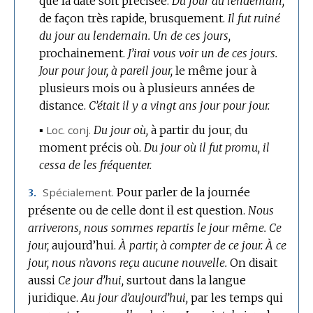
que la date soit précisée.
Du jour au lendemain,
de façon très rapide, brusquement.
Il fut ruiné
du jour au lendemain.
Un de ces jours,
prochainement.
J’irai vous voir un de ces jours.
Jour pour jour, à pareil jour,
le même jour à
plusieurs mois ou à plusieurs années de
distance.
C’était il y a vingt ans jour pour jour.
▪
Loc.
conj.
Du jour où,
à partir du jour, du
moment précis où.
Du jour où il fut promu, il
cessa de les fréquenter.
Spécialement.
Pour parler de la journée
3.
présente ou de celle dont il est question.
Nous
arriverons, nous sommes repartis le jour même.
Ce
jour,
aujourd’hui.
À partir, à compter de ce jour.
À ce
jour, nous n’avons reçu aucune nouvelle.
On disait
aussi
Ce jour d’hui,
surtout dans la langue
juridique.
Au jour d’aujourd’hui,
par les temps qui