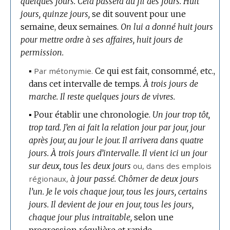
quelques jours.
Cela passera au fil des jours.
Huit
jours, quinze jours,
se dit souvent pour une
semaine, deux semaines.
On lui a donné huit jours
pour mettre ordre à ses affaires, huit jours de
permission.
▪
Par métonymie.
Ce qui est fait, consommé, etc.,
dans cet intervalle de temps.
À trois jours de
marche.
Il reste quelques jours de vivres.
▪
Pour établir une chronologie.
Un jour trop tôt,
trop tard.
J’en ai fait la relation jour par jour, jour
après jour, au jour le jour.
Il arrivera dans quatre
jours.
À trois jours d’intervalle.
Il vient ici un jour
sur deux, tous les deux jours
ou, dans des emplois
régionaux,
à jour passé.
Chômer de deux jours
l’un.
Je le vois chaque jour, tous les jours, certains
jours.
Il devient de jour en jour, tous les jours,
chaque jour plus intraitable,
selon une