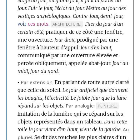
étoffe au jour, au grand jour, il faut la porter au
jour.
Fuir le jour, l’éclat du jour.
Mettre au jour des
vestiges archéologiques.
Contre-jour, demi-jour,
Tirer du jour d’un
voir
ces mots
.
MARQUE
ARCHITECTURE.
certain côté,
pratiquer de ce côté une fenêtre,
DE
une ouverture.
DOMAINE
Jour droit,
prodigué par une
fenêtre à hauteur d’appui.
:
Jour d’en haut,
communiqué par une ouverture élevée et
percée obliquement, appelée abat-jour.
Jour du
midi, jour du nord.
▪
Par extension.
En parlant de toute autre clarté
que celle du soleil.
Le jour artificiel que donnent
les bougies, l’électricité.
Le faible jour que la lune
répand sur les objets.
Par analogie.
MARQUE
PEINTURE.
Imitation de la lumière qui se répand sur les
DE
objets représentés dans un tableau.
DOMAINE
Dans cette
toile le jour vient d’en haut, vient de la gauche.
:
Au
pluriel.
Se dit des touches les plus claires d’un