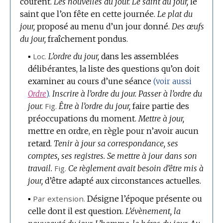
courent.
Les nouvelles du jour.
Le saint du jour,
le
saint que l’on fête en cette journée.
Le plat du
jour,
proposé au menu d’un jour donné.
Des œufs
du jour,
fraîchement pondus.
▪
Loc.
L’ordre du jour,
dans les assemblées
délibérantes, la liste des questions qu’on doit
examiner au cours d’une séance
(voir aussi
Inscrire à l’ordre du jour.
Passer à l’ordre du
Ordre
).
jour.
Fig.
Être à l’ordre du jour,
faire partie des
préoccupations du moment.
Mettre à jour,
mettre en ordre, en règle pour n’avoir aucun
retard.
Tenir à jour sa correspondance, ses
comptes, ses registres.
Se mettre à jour dans son
travail.
Fig.
Ce règlement avait besoin d’être mis à
jour,
d’être adapté aux circonstances actuelles.
▪
Par extension.
Désigne l’époque présente ou
celle dont il est question.
L’évènement, la