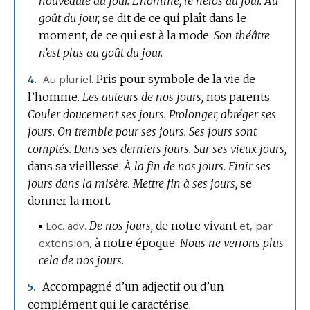
nouveauté du jour.
L’homme, le héros du jour.
Au
goût du jour,
se dit de ce qui plaît dans le
moment, de ce qui est à la mode.
Son théâtre
n’est plus au goût du jour.
Au pluriel.
Pris pour symbole de la vie de
4.
l’homme.
Les auteurs de nos jours,
nos parents.
Couler doucement ses jours.
Prolonger, abréger ses
jours.
On tremble pour ses jours.
Ses jours sont
comptés.
Dans ses derniers jours.
Sur ses vieux jours,
dans sa vieillesse.
À la fin de nos jours.
Finir ses
jours dans la misère.
Mettre fin à ses jours,
se
donner la mort.
▪
Loc.
adv.
De nos jours,
de notre vivant
et,
par
extension
,
à notre époque.
Nous ne verrons plus
cela de nos jours.
Accompagné d’un adjectif ou d’un
5.
complément qui le caractérise.