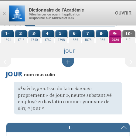
Aller au contenu
Dictionnaire de l’Académie
OUVRIR
×
Télécharger ou ouvrir l’application
Disponible sur Android et iOS
1
2
3
4
5
6
7
8
9
10
re
e
e
e
e
e
e
e
e
e
1694
1718
1740
1762
1798
1835
1878
1935
2024
E.C.
jour
JOUR
nom masculin
x
e
Étymologie
siècle,
jorn.
Issu du
latin
diurnum,
:
proprement « de jour », neutre substantivé
employé en
bas latin
comme synonyme de
dies,
« jour ».
I.