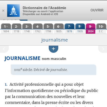
Aller au contenu
Dictionnaire de l’Académie
OUVRIR
×
Télécharger ou ouvrir l’application
Disponible sur Android et iOS
1
2
3
4
5
6
7
8
9
10
e
e
re
e
e
e
e
e
e
e
1694
1718
1740
1762
1798
1835
1878
1935
2024
E.C.
journalisme
JOURNALISME
nom masculin
xviii
e
Étymologie
siècle. Dérivé de
journaliste.
:
Activité professionnelle qui a pour objet
1.
l’information quotidienne ou périodique du public
par la communication des nouvelles et leur
commentaire, dans la presse écrite ou les divers