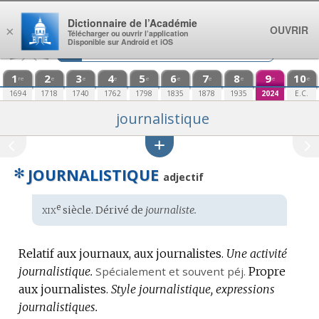
Aller au contenu
Dictionnaire de l’Académie
OUVRIR
×
Télécharger ou ouvrir l’application
Disponible sur Android et iOS
1
2
3
4
5
6
7
8
9
10
re
e
e
e
e
e
e
e
e
e
1694
1718
1740
1762
1798
1835
1878
1935
2024
E.C.
journalistique
✻
JOURNALISTIQUE
adjectif
xix
e
Étymologie
siècle. Dérivé de
journaliste.
:
Relatif aux journaux, aux journalistes.
Une activité
journalistique.
Spécialement
et souvent
péj.
Propre
aux journalistes.
Style journalistique, expressions
journalistiques.