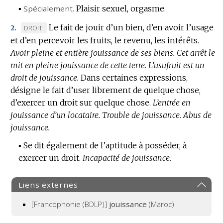
▪
Spécialement.
Plaisir sexuel, orgasme.
Le fait de jouir d’un bien, d’en avoir l’usage
MARQUE
DROIT.
2.
et d’en percevoir les fruits, le revenu, les intérêts.
DE
Avoir pleine et entière jouissance de ses biens.
DOMAINE
Cet arrêt le
mit en pleine jouissance de cette terre.
:
L’usufruit est un
droit de jouissance.
Dans certaines expressions,
désigne le fait d’user librement de quelque chose,
d’exercer un droit sur quelque chose.
L’entrée en
jouissance d’un locataire.
Trouble de jouissance.
Abus de
jouissance.
▪
Se dit également de l’aptitude à posséder, à
exercer un droit.
Incapacité de jouissance.
Liens externes
[Francophonie (BDLP)]
jouissance
(Maroc)