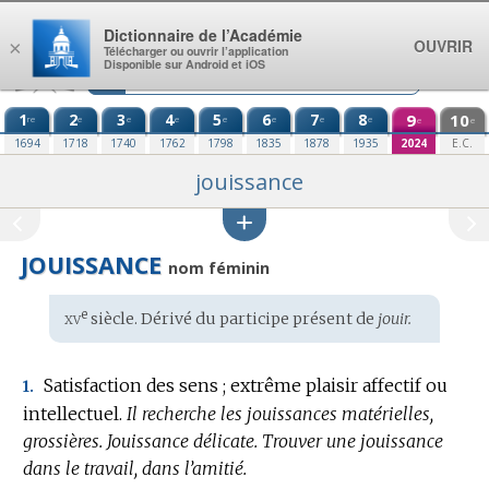
Aller au contenu
Dictionnaire de l’Académie
OUVRIR
×
Télécharger ou ouvrir l’application
Disponible sur Android et iOS
1
2
3
4
5
6
7
8
9
10
re
e
e
e
e
e
e
e
e
e
1694
1718
1740
1762
1798
1835
1878
1935
2024
E.C.
jouissance
JOUISSANCE
nom féminin
xv
e
Étymologie
siècle. Dérivé du participe présent de
jouir.
:
Satisfaction des sens ; extrême plaisir affectif ou
1.
intellectuel.
Il recherche les jouissances matérielles,
grossières.
Jouissance délicate.
Trouver une jouissance
dans le travail, dans l’amitié.