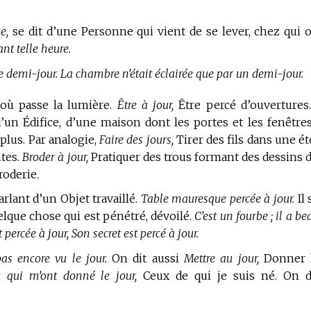
e,
se dit d’une Personne qui vient de se lever, chez qui 
ant telle heure.
e demi-jour. La chambre n’était éclairée que par un demi-jour.
 où passe la lumière.
Être à jour,
Être percé d’ouvertures
’un Édifice, d’une maison dont les portes et les fenêtre
plus. Par analogie,
Faire des jours,
Tirer des fils dans une ét
ntes.
Broder à jour,
Pratiquer des trous formant des dessins 
roderie.
arlant d’un Objet travaillé.
Table mauresque percée à jour.
Il 
lque chose qui est pénétré, dévoilé.
C’est un fourbe ; il a be
t percée à jour, Son secret est percé à jour.
pas encore vu le jour.
On dit aussi
Mettre au jour,
Donner 
, qui m’ont donné le jour,
Ceux de qui je suis né. On d