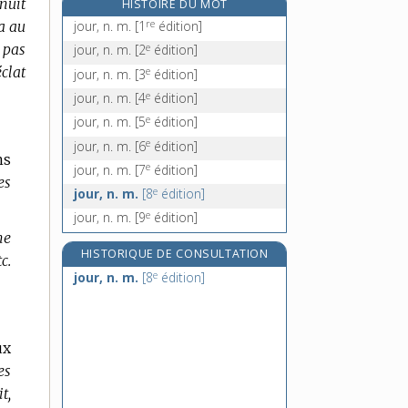
 nuit
HISTOIRE DU MOT
journée, n. f.
re
la au
jour, n. m.
[1
édition]
journellement, adv.
e
t pas
jour, n. m.
[2
édition]
joute, n. f.
éclat
e
jour, n. m.
[3
édition]
jouter, v. intr.
e
jour, n. m.
[4
édition]
e
jour, n. m.
[5
édition]
e
jour, n. m.
[6
édition]
ns
e
jour, n. m.
[7
édition]
es
e
jour, n. m.
[8
édition]
e
jour, n. m.
[9
édition]
ne
HISTORIQUE DE CONSULTATION
c.
e
jour, n. m.
[8
édition]
ux
es
t,