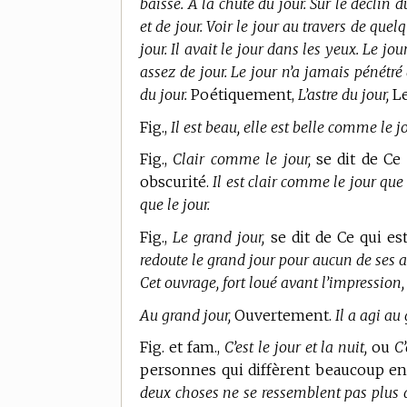
baisse. À la chute du jour. Sur le déclin du 
et de jour. Voir le jour au travers de quelq
jour. Il avait le jour dans les yeux. Le jo
assez de jour. Le jour n’a jamais pénétré d
du jour.
Poétiquement,
L’astre du jour,
Le
Fig.,
Il est beau, elle est belle comme le jo
Fig.,
Clair comme le jour,
se dit de Ce 
obscurité.
Il est clair comme le jour que c
que le jour.
Fig.,
Le grand jour,
se dit de Ce qui es
redoute le grand jour pour aucun de ses a
Cet ouvrage, fort loué avant l’impression, 
Au grand jour,
Ouvertement.
Il a agi au
Fig. et fam.,
C’est le jour et la nuit,
ou
C’
personnes qui diffèrent beaucoup en
deux choses ne se ressemblent pas plus que