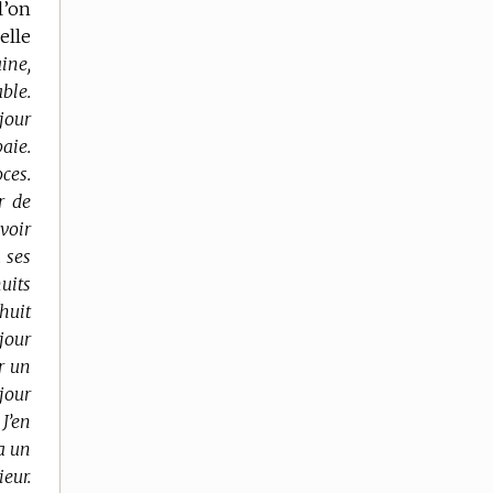
l’on
elle
ine,
able.
 jour
paie.
oces.
r de
voir
 ses
nuits
 huit
jour
er un
 jour
 J’en
ra un
ieur.