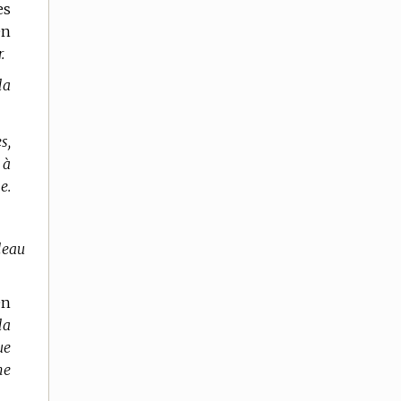
es
en
.
la
s,
 à
e.
leau
en
la
ue
ne