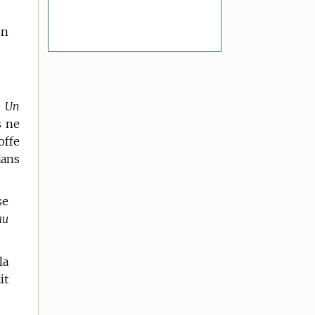
on
.
Un
s ne
offe
dans
se
au
la
it