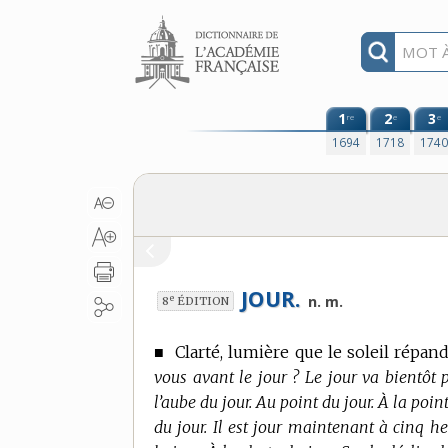
Aller au contenu
1
2
3
re
e
e
1694
1718
174
JOUR.
e
n. m.
8
ÉDITION
■
Clarté, lumière que le soleil répand
vous avant le jour ? Le jour va bientôt 
l’aube du jour. Au point du jour. À la pointe
du jour. Il est jour maintenant à cinq heur