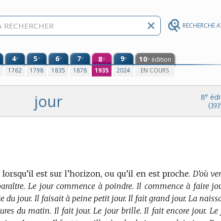
RECHERCHE 
4
5
6
7
8
9
10
e
e
e
e
e
édition
e
e
0
1762
1798
1835
1878
1935
2024
EN COURS
jour
e
8
édi
(193
 lorsqu’il est sur l’horizon, ou qu’il en est proche.
D’où ve
paraître. Le jour commence à poindre. Il commence à faire jou
 du jour. Il faisait à peine petit jour. Il fait grand jour. La nais
es du matin. Il fait jour. Le jour brille. Il fait encore jour. Le