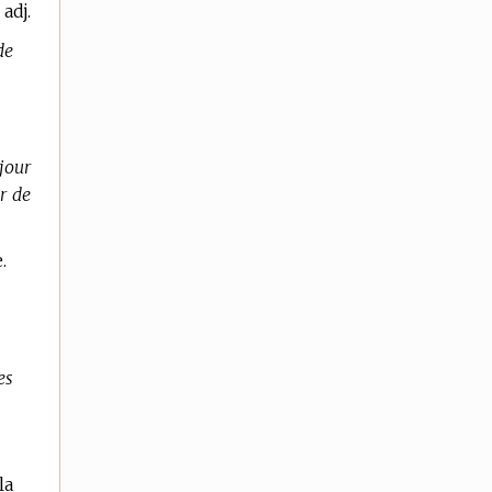
adj.
de
jour
r de
.
es
la