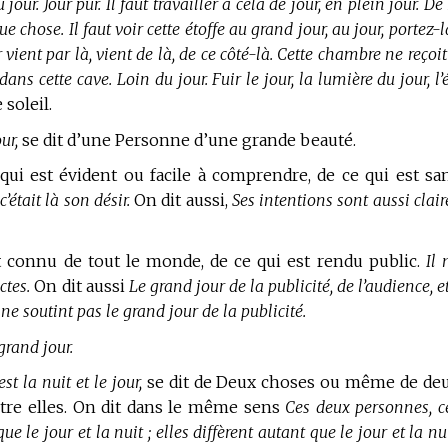
jour. Jour pur. Il faut travailler à cela de jour, en plein jour. De
ue chose. Il faut voir cette étoffe au grand jour, au jour, portez-
ur vient par là, vient de là, de ce côté-là. Cette chambre ne reçoi
ans cette cave. Loin du jour. Fuir le jour, la lumière du jour, l’
 soleil.
ur,
se dit d’une Personne d’une grande beauté.
qui est évident ou facile à comprendre, de ce qui est sa
’était là son désir.
On dit aussi,
Ses intentions sont aussi clair
t connu de tout le monde, de ce qui est rendu public.
Il 
ctes.
On dit aussi
Le grand jour de la publicité, de l’audience, et
ne soutint pas le grand jour de la publicité.
 grand jour.
est la nuit et le jour,
se dit de Deux choses ou même de de
tre elles. On dit dans le même sens
Ces deux personnes, c
 le jour et la nuit ; elles diffèrent autant que le jour et la nui