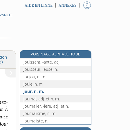
AIDE EN LIGNE
ANNEXES
AVANCÉE
jouet, n. m.
joueur, -euse, n.
joufflu, -ue, adj.
joug, n. m.
jouir, v. intr.
VOISINAGE ALPHABÉTIQUE
jouissance, n. f.
tion
jouissant, -ante, adj.
5)
jouisseur, -euse, n.
joujou, n. m.
joule, n. m.
jour, n. m.
journal, adj. et n. m.
nez-
journalier, -ière, adj. et n.
r. À
journalisme, n. m.
sance
journaliste, n.
 jour
journalistique, adj.