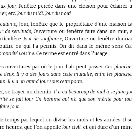
ux jour,
Fenêtre percée dans une cloison pour éclairer 
er, etc.
Jour du midi. Jour du nord.
coutume,
Jour, fenêtre que le propriétaire d’une maison fa
ur de servitude,
Ouverture ou fenêtre faite dans un mur, 
rticulière.
Jour de souffrance,
Ouverture ou fenêtre donna
 souffre ou qui l’a permis. On dit dans le même sens
Cet
ropriété voisine.
Ce terme est entré dans l’usage.
s ouvertures par où le jour, l’air peut passer.
Ces planche
re deux. Il y a des jours dans cette muraille, entre les planche
in. Il y a un grand jour sous cette porte.
er, se frayer un chemin.
Il a eu beaucoup de mal à se faire jo
érité se fait jour. Un homme qui n’a que son mérite pour tou
aire jour.
e temps par lequel on divise les mois et les années. Il se
re heures, que l’on appelle
Jour civil,
et qui dure d’un minu