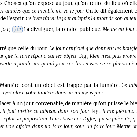
es Choses qu’on expose au jour, qu’on retire du lieu où ell
des années que ce meuble n’a vu le jour.
On le dit également 
de l’esprit.
Ce livre n’a vu le jour qu’après la mort de son auteur
jour,
La divulguer, la rendre publique.
Mettre au jour 
p. 92
rté que celle du jour.
Le jour artificiel que donnent les bougie
jour que la lune répand sur les objets.
Fig.,
Rien n’est plus propre
ouverte répandit un grand jour sur les causes de ce phénomèn
 Manière dont un objet est frappé par la lumière.
Ce tab
us avez placé votre modèle dans un mauvais jour.
lacer à un jour convenable, de manière qu’on puisse le bi
. Il faut mettre ce tableau dans son jour.
Fig.,
Il me présenta 
ceptai sa proposition. Une chose qui s’offre, qui se présente, q
ter une affaire dans un faux jour, sous un faux jour. Mettre u