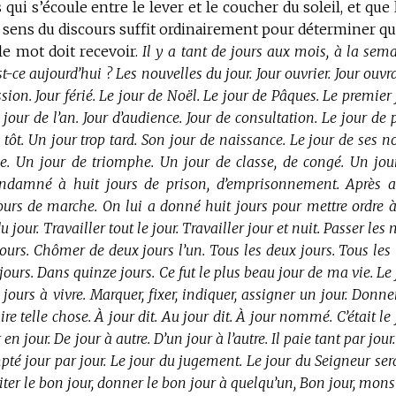
 qui s’écoule entre le lever et le coucher du soleil, et que 
sens du discours suffit ordinairement pour déterminer qu
 le mot doit recevoir.
Il y a tant de jours aux mois, à la sema
st-ce aujourd’hui ? Les nouvelles du jour. Jour ouvrier. Jour ouvr
ssion. Jour férié. Le jour de Noël. Le jour de Pâques. Le premier
 jour de l’an. Jour d’audience. Jour de consultation. Le jour de 
 tôt. Un jour trop tard. Son jour de naissance. Le jour de ses n
le. Un jour de triomphe. Un jour de classe, de congé. Un jou
condamné à huit jours de prison, d’emprisonnement. Après a
ours de marche. On lui a donné huit jours pour mettre ordre à
u jour. Travailler tout le jour. Travailler jour et nuit. Passer les 
es jours. Chômer de deux jours l’un. Tous les deux jours. Tous les
ours. Dans quinze jours. Ce fut le plus beau jour de ma vie. Le 
 jours à vivre. Marquer, fixer, indiquer, assigner un jour. Donn
ire telle chose. À jour dit. Au jour dit. À jour nommé. C’était le
ur en jour. De jour à autre. D’un jour à l’autre. Il paie tant par jour.
compté jour par jour. Le jour du jugement. Le jour du Seigneur se
iter le bon jour, donner le bon jour à quelqu’un, Bon jour, mons