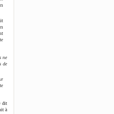
un
it
en
nt
te
s ne
s de
ur
te
 dit
it à