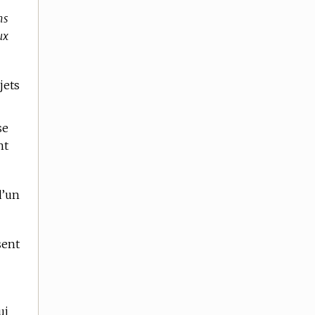
ns
ux
jets
se
nt
d’un
sent
ui