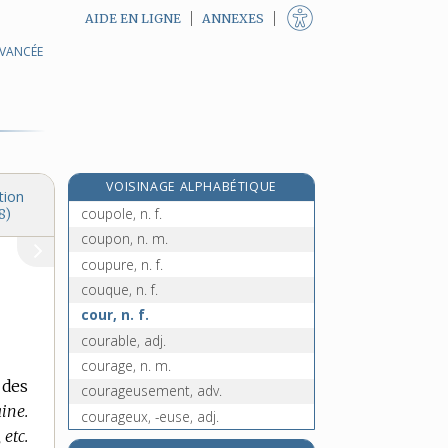
AIDE EN LIGNE
ANNEXES
AVANCÉE
couple, n.
coupler, v. tr.
couplet, n. m.
e
coupleter, v. tr.
[7
édition]
coupleur, n. m.
VOISINAGE ALPHABÉTIQUE
coupoir, n. m.
tion
coupole, n. f.
8)
coupon, n. m.
coupure, n. f.
couque, n. f.
cour, n. f.
courable, adj.
courage, n. m.
 des
courageusement, adv.
aine.
courageux, -euse, adj.
etc.
courailler, v. intr.