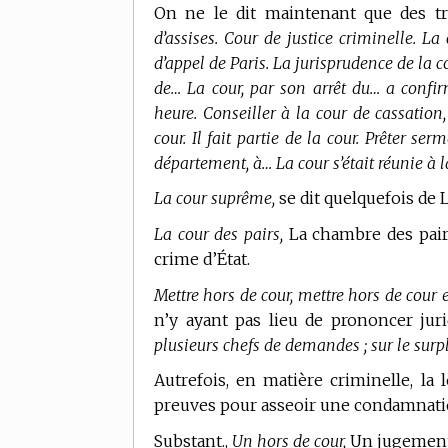
On ne le dit maintenant que des t
d’assises. Cour de justice criminelle. L
d’appel de Paris. La jurisprudence de la c
de… La cour, par son arrêt du… a confirm
heure. Conseiller à la cour de cassatio
cour. Il fait partie de la cour. Prêter se
département, à… La cour s’était réunie à l
La cour suprême,
se dit quelquefois de L
La cour des pairs,
La chambre des pairs
crime d’État.
Mettre hors de cour, mettre hors de cour e
n’y ayant pas lieu de prononcer ju
plusieurs chefs de demandes ; sur le surpl
Autrefois, en matière criminelle, la
preuves pour asseoir une condamnati
Substant.,
Un hors de cour,
Un jugement 