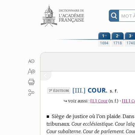
Aller au contenu
1
2
3
re
e
e
1694
1718
174
COUR.
[III.]
e
s. f.
7
ÉDITION
↪
voir aussi :
[I.]
Cour
(n. f.)
•
[II.]
C
■
Siège de justice où l’on plaide. Dans 
tribunaux.
Cour ecclésiastique. Cour laïq
Cour subalterne. Cour de parlement. Cour 