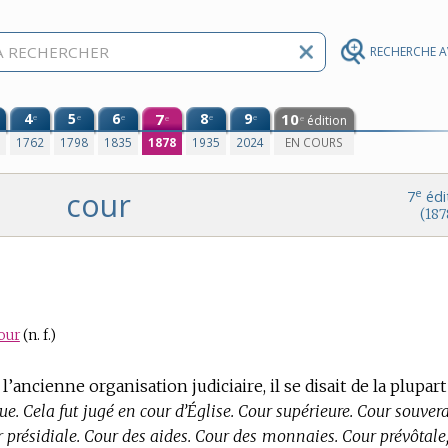
RECHERCHE 
4
5
6
7
8
9
10
e
e
e
e
e
édition
e
e
0
1762
1798
1835
1878
1935
2024
EN COURS
cour
e
7
édi
(187
our
(n. f.)
l’ancienne organisation judiciaire, il se disait de la plupart
ue. Cela fut jugé en cour d’Église. Cour supérieure. Cour souver
présidiale. Cour des aides. Cour des monnaies. Cour prévôtale, 