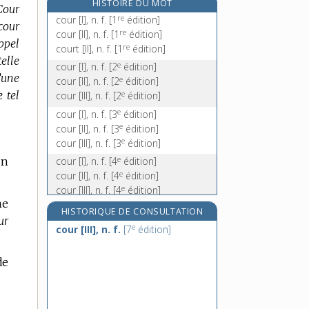
HISTOIRE DU MOT
Cour
couramment, adv.
re
cour [I], n. f.
[1
édition]
cour
courant, -ante [I], adj.
re
cour [II], n. f.
[1
édition]
appel
re
courant [II], n. m.
court [II], n. f.
[1
édition]
elle
courante [I], n. f.
e
cour [I], n. f.
[2
édition]
’une
e
cour [II], n. f.
[2
édition]
e tel
e
cour [III], n. f.
[2
édition]
e
cour [I], n. f.
[3
édition]
e
cour [II], n. f.
[3
édition]
e
cour [III], n. f.
[3
édition]
e
cour [I], n. f.
[4
édition]
un
e
cour [II], n. f.
[4
édition]
e
cour [III], n. f.
[4
édition]
me
e
cour [I], n. f.
[5
édition]
HISTORIQUE DE CONSULTATION
ur
e
cour [II], n. f.
[5
édition]
e
cour [III], n. f.
[7
édition]
e
cour [III], n. f.
[5
édition]
e
cour [I], n. f.
[6
édition]
de
e
cour [II], n. f.
[6
édition]
e
cour [III], n. f.
[6
édition]
e
cour [I], n. f.
[7
édition]