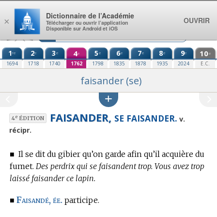
Aller au contenu
Dictionnaire de l’Académie
OUVRIR
×
Télécharger ou ouvrir l’application
Disponible sur Android et iOS
1
2
3
4
5
6
7
8
9
10
re
e
e
e
e
e
e
e
e
e
1694
1718
1740
1762
1798
1835
1878
1935
2024
E.C.
faisander (se)
FAISANDER,
SE FAISANDER.
e
v.
4
ÉDITION
récipr.
■
Il se dit du gibier qu’on garde afin qu’il acquière du
fumet.
Des perdrix qui se faisandent trop. Vous avez trop
laissé faisander ce lapin.
Faisandé, ée.
■
participe.