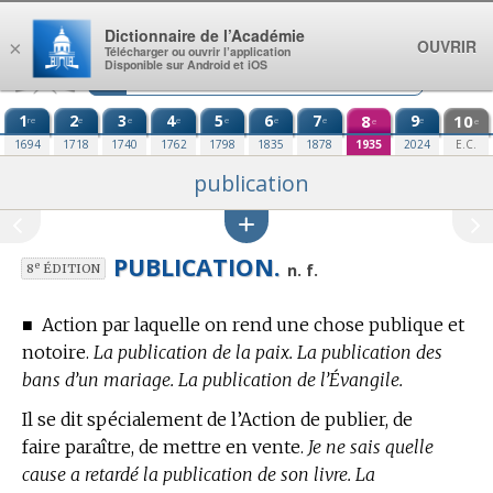
Aller au contenu
Dictionnaire de l’Académie
OUVRIR
×
Télécharger ou ouvrir l’application
Disponible sur Android et iOS
1
2
3
4
5
6
7
8
9
10
re
e
e
e
e
e
e
e
e
e
1694
1718
1740
1762
1798
1835
1878
1935
2024
E.C.
publication
PUBLICATION.
e
n. f.
8
ÉDITION
■
Action par laquelle on rend une chose publique et
notoire.
La publication de la paix. La publication des
bans d’un mariage. La publication de l’Évangile.
Il se dit spécialement de l’Action de publier, de
faire paraître, de mettre en vente.
Je ne sais quelle
cause a retardé la publication de son livre. La