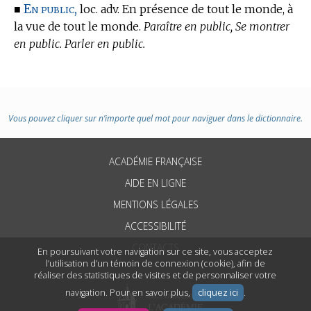
En public,
■
loc. adv. En présence de tout le monde, à
la vue de tout le monde.
Paraître en public, Se montrer
en public. Parler en public.
Vous pouvez cliquer sur n’importe quel mot pour naviguer dans le dictionnaire.
ACADÉMIE FRANÇAISE
AIDE EN LIGNE
MENTIONS LÉGALES
ACCESSIBILITÉ
CONTACTS
En poursuivant votre navigation sur ce site, vous acceptez
l’utilisation d’un témoin de connexion (cookie), afin de
réaliser des statistiques de visites et de personnaliser votre
navigation. Pour en savoir plus,
cliquez ici
.