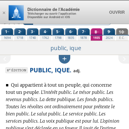
Aller au contenu
Dictionnaire de l’Académie
OUVRIR
×
Télécharger ou ouvrir l’application
Disponible sur Android et iOS
1
2
3
4
5
6
7
8
9
10
re
e
e
e
e
e
e
e
e
e
1694
1718
1740
1762
1798
1835
1878
1935
2024
E.C.
public, ique
PUBLIC, IQUE.
e
adj.
8
ÉDITION
■
Qui appartient à tout un peuple, qui concerne
tout un peuple.
L’intérêt public. Le trésor public. Les
revenus publics. La dette publique. Les fonds publics.
Toutes les révoltes ont ordinairement pour prétexte le
bien public. Le salut public. Le service public. Les
services publics. La voix publique est pour lui. L’opinion
publique s’est déclarée en sa faveur. Il jouit de l’estime