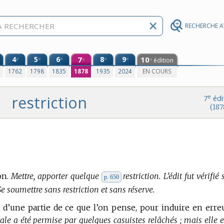
RECHERCHE 
4
5
6
7
8
9
10
e
e
e
e
e
édition
e
e
0
1762
1798
1835
1878
1935
2024
EN COURS
restriction
e
7
édi
(187
on.
Mettre, apporter quelque
restriction. L’édit fut vérifié
p. 650
 Se soumettre sans restriction et sans réserve.
 d’une partie de ce que l’on pense, pour induire en erre
ale a été permise par quelques casuistes relâchés ; mais elle e