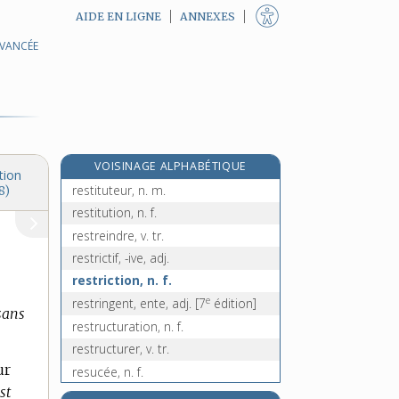
AIDE EN LIGNE
ANNEXES
AVANCÉE
restaurer [I], v. tr.
restaurer [II], v. tr.
reste, n. m.
rester, v. intr.
restituable, adj.
VOISINAGE ALPHABÉTIQUE
restituer, v. tr.
tion
restituteur, n. m.
8)
restitution, n. f.
restreindre, v. tr.
restrictif, -ive, adj.
restriction, n. f.
e
restringent, ente, adj.
[7
édition]
 sans
restructuration, n. f.
restructurer, v. tr.
ur
resucée, n. f.
st
résultant, -ante, adj. et n.