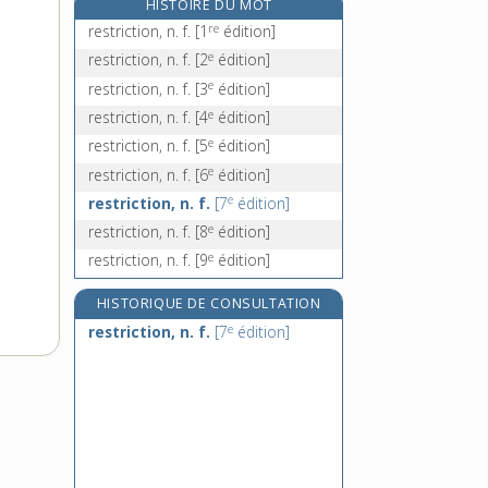
HISTOIRE DU MOT
résultat, n. m.
re
restriction, n. f.
[1
édition]
résulter, v. intr.
e
restriction, n. f.
[2
édition]
résumé, n. m.
e
restriction, n. f.
[3
édition]
résumer, v. tr.
e
restriction, n. f.
[4
édition]
e
restriction, n. f.
[5
édition]
e
restriction, n. f.
[6
édition]
e
restriction, n. f.
[7
édition]
e
restriction, n. f.
[8
édition]
e
restriction, n. f.
[9
édition]
HISTORIQUE DE CONSULTATION
e
restriction, n. f.
[7
édition]