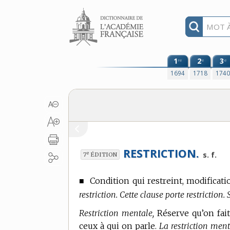
Aller au contenu
1
2
3
re
e
e
1694
1718
174
RESTRICTION.
e
s. f.
7
ÉDITION
■
Condition qui restreint, modificati
restriction. Cette clause porte restriction.
Restriction mentale,
Réserve qu’on fait
ceux à qui on parle.
La restriction ment