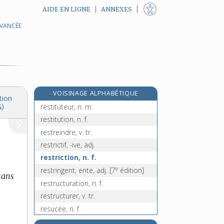
AIDE EN LIGNE
ANNEXES
AVANCÉE
restaurer [I], v. tr.
restaurer [II], v. tr.
reste, n. m.
rester, v. intr.
restituable, adj.
VOISINAGE ALPHABÉTIQUE
restituer, v. tr.
tion
restituteur, n. m.
4)
restitution, n. f.
restreindre, v. tr.
restrictif, -ive, adj.
restriction, n. f.
e
restringent, ente, adj.
[7
édition]
 sans
restructuration, n. f.
restructurer, v. tr.
resucée, n. f.
résultant, -ante, adj. et n.