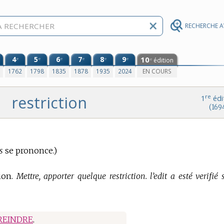
RECHERCHE 
4
5
6
7
8
9
10
e
e
e
e
e
e
édition
e
0
1762
1798
1835
1878
1935
2024
EN COURS
restriction
re
1
édi
(169
s
se prononce.)
ion.
Mettre, apporter quelque restriction. l’edit a esté verifié
REINDRE
.