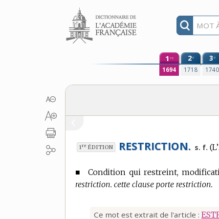
Aller au contenu
1
2
3
e
e
re
1694
1718
174
RESTRICTION.
(L’
re
s. f.
1
ÉDITION
■
Condition qui restreint, modificat
restriction. cette clause porte restriction.
Ce mot est extrait de l'article :
EST