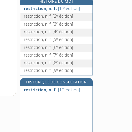
HISTOIRE DU MOT
résultat, n. m.
re
restriction, n. f.
[1
édition]
résulter, v. intr.
e
restriction, n. f.
[2
édition]
résumé, n. m.
e
restriction, n. f.
[3
édition]
résumer, v. tr.
e
restriction, n. f.
[4
édition]
e
restriction, n. f.
[5
édition]
e
restriction, n. f.
[6
édition]
e
restriction, n. f.
[7
édition]
e
restriction, n. f.
[8
édition]
e
restriction, n. f.
[9
édition]
HISTORIQUE DE CONSULTATION
re
restriction, n. f.
[1
édition]