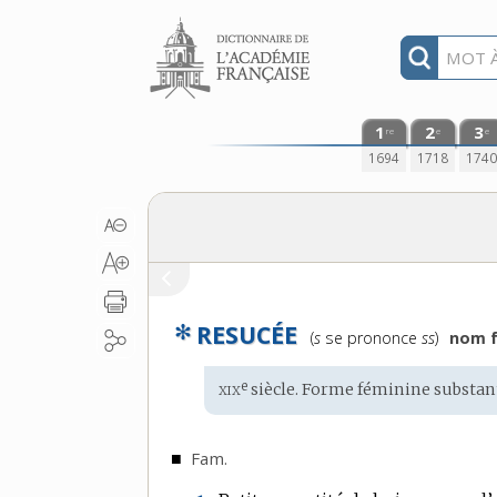
Aller au contenu
1
2
3
re
e
e
1694
1718
174
✻
RESUCÉE
Prononciation
(
s
se prononce
ss
)
nom f
:
xix
e
Étymologie
siècle. Forme féminine substant
:
■
Fam.