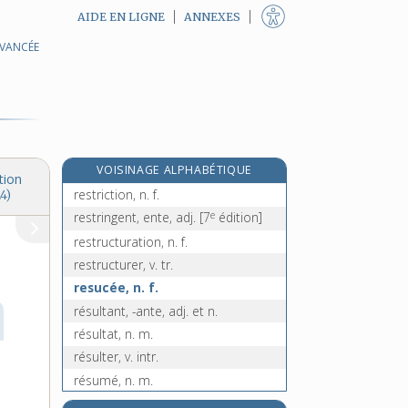
AIDE EN LIGNE
ANNEXES
AVANCÉE
restituable, adj.
restituer, v. tr.
restituteur, n. m.
restitution, n. f.
restreindre, v. tr.
VOISINAGE ALPHABÉTIQUE
restrictif, -ive, adj.
tion
restriction, n. f.
4)
e
restringent, ente, adj.
[7
édition]
restructuration, n. f.
restructurer, v. tr.
resucée, n. f.
résultant, -ante, adj. et n.
résultat, n. m.
résulter, v. intr.
résumé, n. m.
résumer, v. tr.