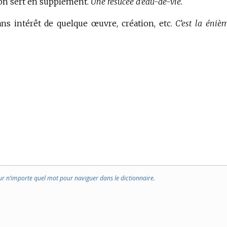
’on sert en supplément.
Une resucée d’eau-de-vie.
ans intérêt de quelque œuvre, création, etc.
C’est la éniè
ur n’importe quel mot pour naviguer dans le dictionnaire.