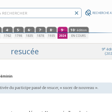
RECHERCHE 
4
5
6
7
8
9
10
édition
e
e
e
e
e
e
e
0
1762
1798
1835
1878
1935
2024
EN COURS
resucée
e
9
édi
(202
éminin
ivée du participe passé de
resucer,
« sucer de nouveau ».