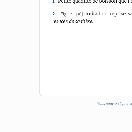
Petite quantité de boisson que l
1.
Fig.
et
péj.
Imitation, reprise s
2.
resucée de sa thèse.
Vous pouvez cliquer s