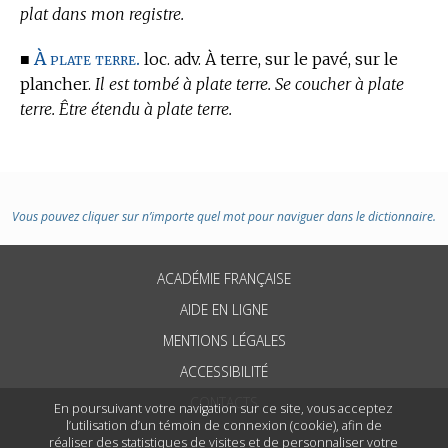
plat dans mon registre.
À plate terre.
■
loc. adv. À terre, sur le pavé, sur le
plancher.
Il est tombé à plate terre. Se coucher à plate
terre. Être étendu à plate terre.
Vous pouvez cliquer sur n’importe quel mot pour naviguer dans le dictionnaire.
ACADÉMIE FRANÇAISE
AIDE EN LIGNE
MENTIONS LÉGALES
ACCESSIBILITÉ
CONTACTS
En poursuivant votre navigation sur ce site, vous acceptez
l’utilisation d’un témoin de connexion (cookie), afin de
réaliser des statistiques de visites et de personnaliser votre