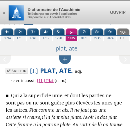
Aller au contenu
Dictionnaire de l’Académie
OUVRIR
×
Télécharger ou ouvrir l’application
Disponible sur Android et iOS
1
2
3
4
5
6
7
8
9
10
re
e
e
e
e
e
e
e
e
e
1694
1718
1740
1762
1798
1835
1878
1935
2024
E.C.
plat, ate
PLAT, ATE.
[I.]
e
adj.
6
ÉDITION
↪
voir aussi :
[II.]
Plat
(n. m.)
■
Qui a la superficie unie, et dont les parties ne
sont pas ou ne sont guère plus élevées les unes que
les autres.
Plat comme un ais. Il ne faut pas une
assiette si creuse, il la faut plus plate. Avoir le dos plat.
Cette femme a la poitrine plate. Au sortir de là on trouve