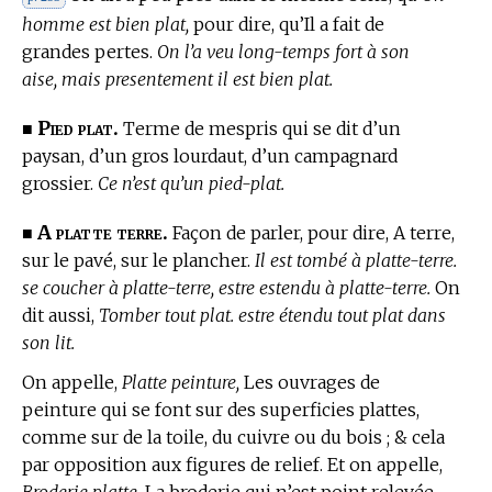
homme est bien plat,
pour dire, qu’Il a fait de
grandes pertes.
On l’a veu long-temps fort à son
aise, mais presentement il est bien plat.
Pied plat.
■
Terme de mespris
qui se dit d’un
paysan, d’un gros lourdaut, d’un campagnard
grossier.
Ce n’est qu’un pied-plat.
A platte terre.
■
Façon de parler, pour dire, A terre,
sur le pavé, sur le plancher.
Il est tombé à platte-terre.
se coucher à platte-terre, estre estendu à platte-terre.
On
dit aussi,
Tomber tout plat. estre étendu tout plat dans
son lit.
On appelle,
Platte peinture,
Les ouvrages de
peinture qui se font sur des superficies plattes,
comme sur de la toile, du cuivre ou du bois ; & cela
par opposition aux figures de relief. Et on appelle,
Broderie platte,
La broderie qui n’est point relevée.