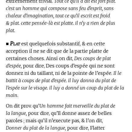
extrémement trivial.
Tout ce qu’il a dit est fort plat.
c’est un homme qui compose sans feu d’esprit, sans
chaleur d’imagination, tout ce qu’il escrit est froid
& plat. cette pensée-là est platte. il n’y a rien de plus
plat.
Plat
■
est quelquefois substantif, & en cette
acception il ne se dit que de la partie platte de
certaines choses. Ainsi on dit,
Des coups de plat
d’espée,
pour dire, Des coups d’espée qui ne sont
donnez ni du taillant, ni de la pointe de l’espée.
Il le
battit à coups de plat d’espée. il luy donna du plat de
l’espée sur le visage. il luy a donné un coup du plat de la
main.
On dit prov. qu’
Un homme fait merveille du plat de
la langue,
pour dire, qu’Il donne assez de belles
paroles ; mais qu’il n’execute pas, & l’on dit,
Donner du plat de la langue,
pour dire, Flatter