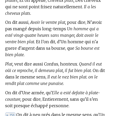
plattes,
Et on appelle,
Cheveux plats,
Des cheveux
qui ne sont point frisez naturellement.
Il a les
cheveux plats.
On dit aussi,
Avoir le ventre plat,
pour dire, N’avoir
pas mangé depuis long-temps
Un homme qui a
esté vingt-quatre heures sans manger, doit avoir le
ventre bien plat.
Et l’on dit, d’Un homme qui n’a
guere d’argent dans sa bourse, que
Sa bourse est
bien plate.
Plat,
veut dire aussi Confus, honteux.
Quand il eut
oüi ce reproche, il demeura plat, il fut bien plat.
On dit
dans le mesme sens,
Il eut le nez bien plat. on le
rendit plat comme une punaise.
On dit d’Une armée, qu’
Elle a esté defaite à plate-
cousture,
pour dire, Entierement, sans qu’il s’en
soit presque échappé personne.
On dit à peu prés dans le mesme sens, qu’
Un
p. 253