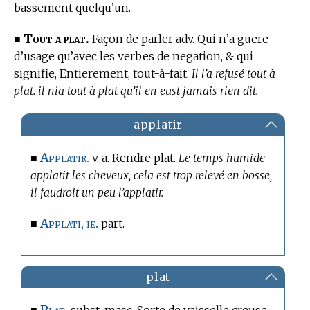
bassement quelqu’un.
Tout a plat.
■
Façon de parler adv. Qui n’a guere
d’usage qu’avec les verbes de negation, & qui
signifie, Entierement, tout-à-fait.
Il l’a refusé tout à
plat. il nia tout à plat qu’il en eust jamais rien dit.
applatir
Applatir.
■
v. a. Rendre plat.
Le temps humide
applatit les cheveux, cela est trop relevé en bosse,
il faudroit un peu l’applatir.
Applati, ie.
■
part.
plat
Plat.
■
subst. masc. Sorte de vaisselle creuse