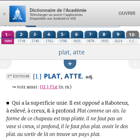
Aller au contenu
Dictionnaire de l’Académie
OUVRIR
×
Télécharger ou ouvrir l’application
Disponible sur Android et iOS
1
2
3
4
5
6
7
8
9
10
e
e
e
e
e
e
e
e
re
e
1694
1718
1740
1762
1798
1835
1878
1935
2024
E.C.
plat, atte
PLAT, ATTE.
[I.]
re
adj.
1
ÉDITION
↪
voir aussi :
[II.]
Plat
(n. m.)
■
Qui a la superficie unie. Il est opposé a Raboteux,
à eslevé, à creux, & à profond.
Plat comme un ais. la
forme de ce chapeau est trop platte. il ne faut pas un
vase si creux, si profond, il le faut plus plat. avoir le dos
plat. au sortir de là on trouve un pays plat.