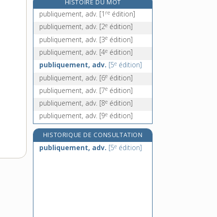
HISTOIRE DU MOT
puceron, n. m.
re
publiquement, adv.
[1
édition]
e
puchot, n. m.
[4
édition]
e
publiquement, adv.
[2
édition]
pucier, n. m.
e
publiquement, adv.
[3
édition]
pudding, n. m.
e
publiquement, adv.
[4
édition]
e
publiquement, adv.
[5
édition]
e
publiquement, adv.
[6
édition]
e
publiquement, adv.
[7
édition]
e
publiquement, adv.
[8
édition]
e
publiquement, adv.
[9
édition]
HISTORIQUE DE CONSULTATION
e
publiquement, adv.
[5
édition]