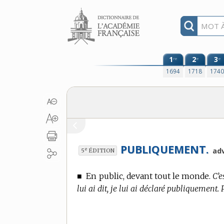
Aller au contenu
1
2
3
re
e
e
1694
1718
174
PUBLIQUEMENT.
e
adv
5
ÉDITION
■
En public, devant tout le monde.
C’e
lui ai dit, je lui ai déclaré publiquemen