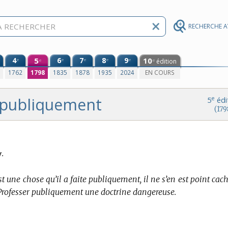
RECHERCHE 
4
5
6
7
8
9
10
e
e
e
e
e
édition
e
e
0
1762
1798
1835
1878
1935
2024
EN COURS
publiquement
e
5
édi
(179
.
st une chose qu’il a faite publiquement, il ne s’en est point cach
t. Professer publiquement une doctrine dangereuse.