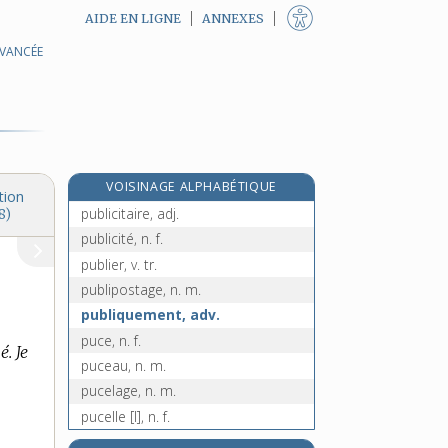
AIDE EN LIGNE
ANNEXES
AVANCÉE
publiable, adj.
public, -ique [I], adj.
public [II], n. m.
publicain, n. m.
publication, n. f.
VOISINAGE ALPHABÉTIQUE
publiciste, n.
tion
publicitaire, adj.
8)
publicité, n. f.
publier, v. tr.
publipostage, n. m.
publiquement, adv.
puce, n. f.
é. Je
puceau, n. m.
pucelage, n. m.
pucelle [I], n. f.
e
pucelle [II], n. f.
[8
édition]