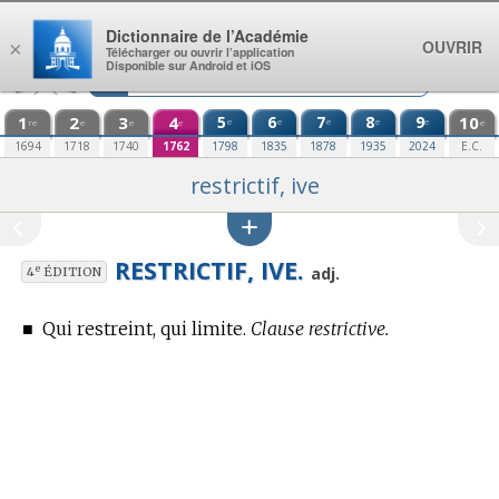
Aller au contenu
Dictionnaire de l’Académie
OUVRIR
×
Télécharger ou ouvrir l’application
Disponible sur Android et iOS
1
2
3
4
5
6
7
8
9
10
e
e
e
e
e
re
e
e
e
e
1694
1718
1740
1762
1798
1835
1878
1935
2024
E.C.
restrictif, ive
RESTRICTIF, IVE.
e
adj.
4
ÉDITION
■
Qui restreint, qui limite.
Clause restrictive.