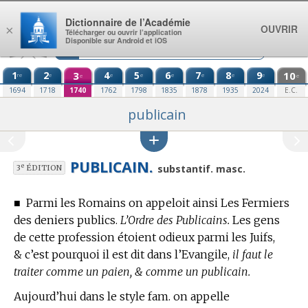
Aller au contenu
Dictionnaire de l’Académie
OUVRIR
×
Télécharger ou ouvrir l’application
Disponible sur Android et iOS
1
2
3
4
5
6
7
8
9
10
re
e
e
e
e
e
e
e
e
e
1694
1718
1740
1762
1798
1835
1878
1935
2024
E.C.
publicain
PUBLICAIN.
e
substantif. masc.
3
ÉDITION
■
Parmi les Romains on appeloit ainsi Les Fermiers
des deniers publics.
L’Ordre des Publicains.
Les gens
de cette profession étoient odieux parmi les Juifs,
& c’est pourquoi il est dit dans l’Evangile,
il faut le
traiter comme un paien, & comme un publicain.
Aujourd’hui dans le style fam. on appelle