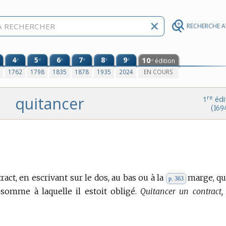
RECHERCHE 
4
5
6
7
8
9
10
e
e
e
e
e
e
édition
e
0
1762
1798
1835
1878
1935
2024
EN COURS
quitancer
re
1
édi
(169
act, en escrivant sur le dos, au bas ou à la
marge, qu
p. 363
 somme à laquelle il estoit obligé.
Quitancer un contract,