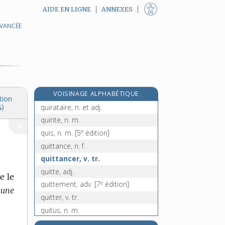
AIDE EN LIGNE
ANNEXES
AVANCÉE
quinzièmement, adv.
quipo, n. m.
e
quipos, n. m. pl.
[7
édition]
quiproquo, n. m.
quipu, n. m.
VOISINAGE ALPHABÉTIQUE
quirat, n. m.
tion
quirataire, n. et adj.
4)
quirite, n. m.
e
quis, n. m.
[5
édition]
quittance, n. f.
quittancer, v. tr.
quitte, adj.
e le
e
quittement, adv.
[7
édition]
 une
quitter, v. tr.
quitus, n. m.
qui-va-là, loc. interj.