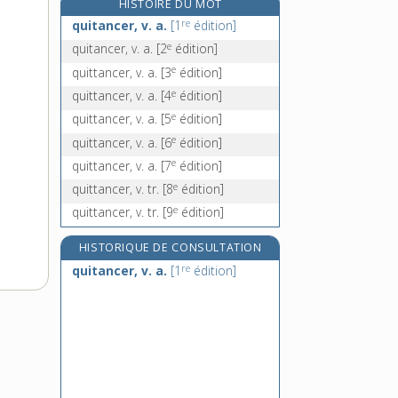
HISTOIRE DU MOT
qui-vive, n. m. inv.
re
quitancer, v. a.
[1
édition]
quiz, n. m.
e
quitancer, v. a.
[2
édition]
e
quoailler, v. intr.
[7
édition]
e
quittancer, v. a.
[3
édition]
quôc-ngu, n. m.
e
quittancer, v. a.
[4
édition]
e
quittancer, v. a.
[5
édition]
e
quittancer, v. a.
[6
édition]
e
quittancer, v. a.
[7
édition]
e
quittancer, v. tr.
[8
édition]
e
quittancer, v. tr.
[9
édition]
HISTORIQUE DE CONSULTATION
re
quitancer, v. a.
[1
édition]