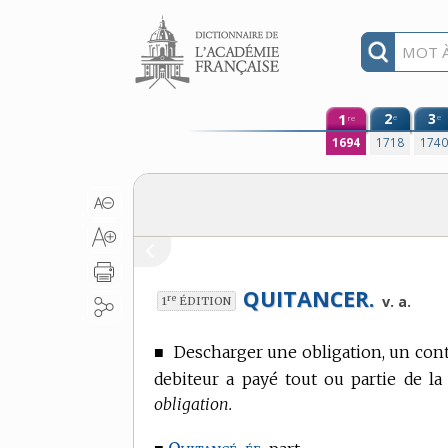
Aller au contenu
1
2
3
e
e
re
1694
1718
174
QUITANCER.
re
v. a.
1
ÉDITION
■
Descharger une obligation, un contr
debiteur a payé tout ou partie de la
obligation.