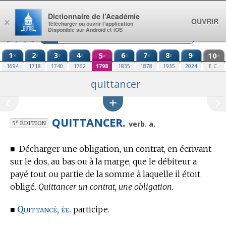
Aller au contenu
Dictionnaire de l’Académie
OUVRIR
×
Télécharger ou ouvrir l’application
Disponible sur Android et iOS
1
2
3
4
5
6
7
8
9
10
re
e
e
e
e
e
e
e
e
e
1694
1718
1740
1762
1798
1835
1878
1935
2024
E.C.
quittancer
QUITTANCER.
e
verb. a.
5
ÉDITION
■
Décharger une obligation, un contrat, en écrivant
sur le dos, au bas ou à la marge, que le débiteur a
payé tout ou partie de la somme à laquelle il étoit
obligé.
Quittancer un contrat, une obligation.
Quittancé, ée.
■
participe.