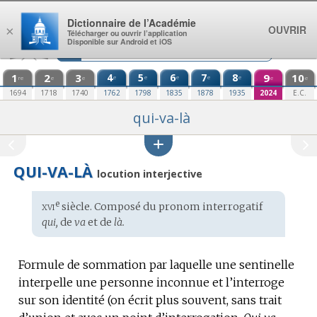
Aller au contenu
Dictionnaire de l’Académie
OUVRIR
×
Télécharger ou ouvrir l’application
Disponible sur Android et iOS
1
2
3
4
5
6
7
8
9
10
e
e
e
e
e
re
e
e
e
e
1694
1718
1740
1762
1798
1835
1878
1935
2024
E.C.
qui-va-là
QUI-VA-LÀ
locution interjective
xvi
e
Étymologie
siècle. Composé du pronom interrogatif
:
qui,
de
va
et de
là.
Formule de sommation par laquelle une sentinelle
interpelle une personne inconnue et l’interroge
sur son identité (on écrit plus souvent, sans trait