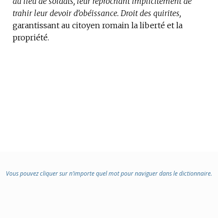
au lieu de soldats, leur reprochant implicitement de
:
trahir leur devoir d’obéissance.
Droit des quirites,
garantissant au citoyen romain la liberté et la
propriété.
Vous pouvez cliquer sur n’importe quel mot pour naviguer dans le dictionnaire.