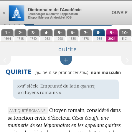
Aller au contenu
Dictionnaire de l’Académie
OUVRIR
×
Télécharger ou ouvrir l’application
Disponible sur Android et iOS
1
2
3
4
5
6
7
8
9
10
e
re
e
e
e
e
e
e
e
e
1694
1718
1740
1762
1798
1835
1878
1935
2024
E.C.
quirite
QUIRITE
Prononciation
(
qui
peut se prononcer
koui
)
nom masculin
:
xvii
e
Étymologie
siècle. Emprunté du
latin
quirites,
:
« citoyens romains ».
Citoyen romain, considéré dans
MARQUE
ANTIQUITÉ ROMAINE.
sa fonction civile d’électeur.
DE
César étouffa une
mutinerie de ses légionnaires en les appelant quirites
DOMAINE