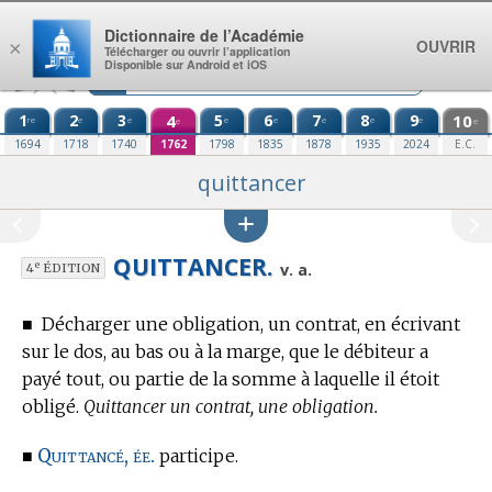
Aller au contenu
Dictionnaire de l’Académie
OUVRIR
×
Télécharger ou ouvrir l’application
Disponible sur Android et iOS
1
2
3
4
5
6
7
8
9
10
re
e
e
e
e
e
e
e
e
e
1694
1718
1740
1762
1798
1835
1878
1935
2024
E.C.
quittancer
QUITTANCER.
e
v. a.
4
ÉDITION
■
Décharger une obligation, un contrat, en écrivant
sur le dos, au bas ou à la marge, que le débiteur a
payé tout, ou partie de la somme à laquelle il étoit
obligé.
Quittancer un contrat, une obligation.
Quittancé, ée.
■
participe.