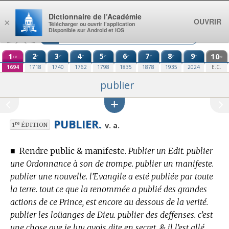
Aller au contenu
Dictionnaire de l’Académie
OUVRIR
×
Télécharger ou ouvrir l’application
Disponible sur Android et iOS
1
2
3
4
5
6
7
8
9
10
e
e
e
e
e
e
e
e
re
e
1694
1718
1740
1762
1798
1835
1878
1935
2024
E.C.
publier
PUBLIER.
re
v. a.
1
ÉDITION
■
Rendre public & manifeste.
Publier un Edit. publier
une Ordonnance à son de trompe. publier un manifeste.
publier une nouvelle. l’Evangile a esté publiée par toute
la terre. tout ce que la renommée a publié des grandes
actions de ce Prince, est encore au dessous de la verité.
publier les loüanges de Dieu. publier des deffenses. c’est
une chose que je luy avois dite en secret, & il l’est allé