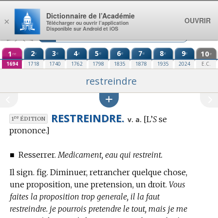
Aller au contenu
Dictionnaire de l’Académie
OUVRIR
×
Télécharger ou ouvrir l’application
Disponible sur Android et iOS
1
2
3
4
5
6
7
8
9
10
e
e
e
e
e
e
e
e
re
e
1694
1718
1740
1762
1798
1835
1878
1935
2024
E.C.
restreindre
RESTREINDRE.
[L’
S
se
re
v. a.
1
ÉDITION
prononce.]
■
Resserrer.
Medicament, eau qui restreint.
Il sign. fig. Diminuer, retrancher quelque chose,
une proposition, une pretension, un droit.
Vous
faites la proposition trop generale, il la faut
restreindre. je pourrois pretendre le tout, mais je me