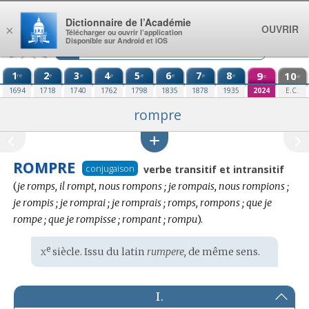
Aller au contenu
Dictionnaire de l’Académie
OUVRIR
×
Télécharger ou ouvrir l’application
Disponible sur Android et iOS
1
2
3
4
5
6
7
8
9
10
re
e
e
e
e
e
e
e
e
e
1694
1718
1740
1762
1798
1835
1878
1935
2024
E.C.
rompre
ROMPRE
Conj
conjugaison
verbe transitif et intransitif
:
(
je romps, il rompt, nous rompons ; je rompais, nous rompions ;
je rompis ; je romprai ; je romprais ; romps, rompons ; que je
rompe ; que je rompisse ; rompant ; rompu
).
x
e
Étymologie
siècle. Issu du
latin
rumpere,
de même sens.
:
I.