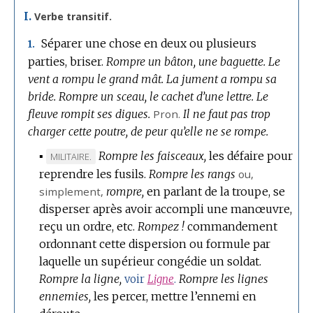
I.
Verbe transitif.
Séparer une chose en deux ou plusieurs
1.
parties, briser.
Rompre un bâton, une baguette.
Le
vent a rompu le grand mât.
La jument a rompu sa
bride.
Rompre un sceau, le cachet d’une lettre.
Le
fleuve rompit ses digues.
Pron.
Il ne faut pas trop
charger cette poutre, de peur qu’elle ne se rompe.
▪
Rompre les faisceaux,
les défaire pour
MARQUE
MILITAIRE.
reprendre les fusils.
DE
Rompre les rangs
ou,
simplement,
DOMAINE
rompre,
en parlant de la troupe, se
disperser après avoir accompli une manœuvre,
:
reçu un ordre, etc.
Rompez !
commandement
ordonnant cette dispersion ou formule par
laquelle un supérieur congédie un soldat.
Rompre la ligne,
Rompre les lignes
voir
Ligne
.
ennemies,
les percer, mettre l’ennemi en