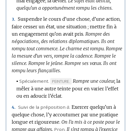
mal engagée, la dévier.
Le sujet était délicat,
quelqu’un a opportunément rompu les chiens.
Suspendre le cours d’une chose, d’une action,
3.
faire cesser un état, une situation ; mettre fin à
un engagement qu’on avait pris.
Rompre des
négociations, des relations diplomatiques.
Ils ont
rompu tout commerce.
Le charme est rompu.
Rompre
la mesure d’un vers, rompre la cadence.
Rompre le
silence.
Rompre le jeûne.
Rompre ses vœux.
Ils ont
rompu leurs fiançailles.
▪
Spécialement.
Rompre une couleur,
la
MARQUE
PEINTURE.
mêler à une autre teinte pour en varier l’effet
DE
ou en adoucir l’éclat.
DOMAINE
:
Suivi de la préposition
à.
Exercer quelqu’un à
4.
quelque chose, l’y accoutumer par une pratique
longue et rigoureuse.
On l’a mis à ce poste pour le
rompre aux affaires.
Pron.
Il s’est rompu à l’exercice