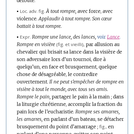
déroute.
▪
Loc.
adv.
fig.
À tout rompre,
avec force, avec
violence.
Applaudir à tout rompre.
Son cœur
battait à tout rompre.
▪
Expr.
Rompre une lance, des lances,
voir
Lance
.
Rompre en visière
(
fig.
et vieilli),
par allusion au
chevalier qui brisait sa lance dans la visière de
son adversaire lors d’un tournoi, dire à
quelqu’un, en face et brusquement, quelque
chose de désagréable, le contredire
ouvertement.
Il ne peut s’empêcher de rompre en
visière à tout le monde, avec tous ses amis.
Rompre le pain,
partager le pain à la main ; dans
la liturgie chrétienne, accomplir la fraction du
pain lors de l’eucharistie.
Rompre ses amarres,
les amarres,
en parlant d’un bateau, se détacher
brusquement du point d’amarrage ;
fig.
,
en
parlant d’une personne, quitter son point