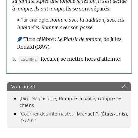
sa famille.
Après une longue réflexion, il s’est décidé
à rompre.
Ils ont rompu,
ils se sont séparés.
▪
Par analogie.
Rompre avec la tradition, avec ses
habitudes.
Rompre avec son passé.
Titre célèbre :
Le Plaisir de rompre,
de Jules
Renard (1897).
Reculer, se mettre hors d’atteinte.
MARQUE
ESCRIME.
3.
DE
DOMAINE
:
Voir aussi
[Dire, Ne pas dire]
Rompre la paille, rompre les
chiens
[Courrier des internautes]
Michael P. (États-Unis),
03/2021