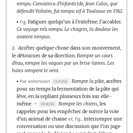
rompu.
Convaincu d’infanticide, Jean Calas, que
défendit Voltaire, fut rompu vif à Toulouse en 1762.
▪
Fig.
Fatiguer quelqu’un à l’extrême, l’accabler.
Ce voyage m’a rompu.
Le chagrin, la douleur les
avaient rompus.
Arrêter quelque chose dans son mouvement,
2.
le détourner de sa direction.
Rompre un cours
d’eau, rompre les vagues par un brise-lames.
Les
haies rompent le vent.
▪
Par extension.
Rompre la pâte,
arrêter
MARQUE
CUISINE.
pour un temps la fermentation de la pâte qui
DE
lève, en la repliant plusieurs fois sur elle-
DOMAINE
même.
–
:
Rompre les chiens,
les
MARQUE
VÈNERIE.
rappeler pour les empêcher de suivre la voie
DE
d’un animal de chasse
DOMAINE
et,
fig.
,
interrompre une
conversation ou une discussion que l’on juge
: