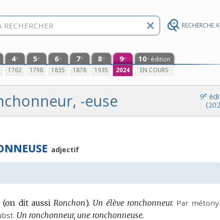
RECHERCHE 
4
5
6
7
8
9
10
édition
e
e
e
e
e
e
e
0
1762
1798
1835
1878
1935
2024
EN COURS
nchonneur, -euse
e
9
édi
(202
ONNEUSE
adjectif
 (on dit aussi
Ronchon
).
Un élève ronchonneur.
Par métony
bst.
Un ronchonneur, une ronchonneuse.