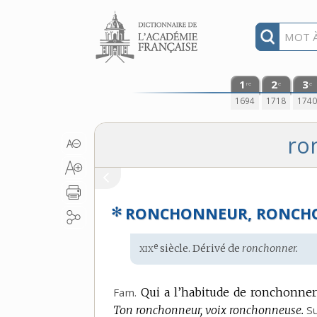
Aller au contenu
1
2
3
re
e
e
1694
1718
174
ro
✻
RONCHONNEUR, RONCH
xix
e
Étymologie
siècle. Dérivé de
ronchonner.
:
Fam.
Qui a l’habitude de ronchonner
Ton ronchonneur, voix ronchonneuse.
Su