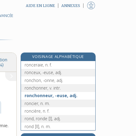
AIDE EN LIGNE
ANNEXES
AVANCÉE
e
romescot, n. m.
[5
édition]
e
rompement, n. m.
[7
édition]
rompre, v. tr. et intr.
rompu, -ue, adj. et n.
romsteck, n. m.
VOISINAGE ALPHABÉTIQUE
ronce, n. f.
tion
ronceraie, n. f.
4)
ronceux, -euse, adj.
ronchon, -onne, adj.
ronchonner, v. intr.
ronchonneur, -euse, adj.
roncier, n. m.
roncière, n. f.
rond, ronde [I], adj.
mie.
rond [II], n. m.
rondache, n. f.