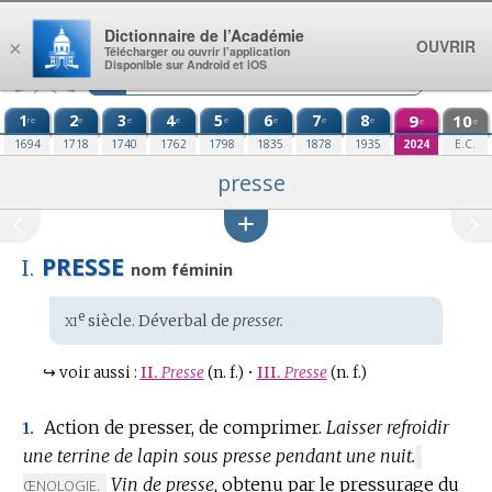
Aller au contenu
Dictionnaire de l’Académie
OUVRIR
×
Télécharger ou ouvrir l’application
Disponible sur Android et iOS
1
2
3
4
5
6
7
8
9
10
re
e
e
e
e
e
e
e
e
e
1694
1718
1740
1762
1798
1835
1878
1935
2024
E.C.
presse
PRESSE
I.
nom féminin
xi
e
Étymologie
siècle. Déverbal de
presser.
:
↪
voir aussi :
II.
Presse
(n. f.)
•
III.
Presse
(n. f.)
Action de presser, de comprimer.
Laisser refroidir
1.
une terrine de lapin sous presse pendant une nuit.
MARQUE
Vin de presse,
obtenu par le pressurage du
DE
ŒNOLOGIE.