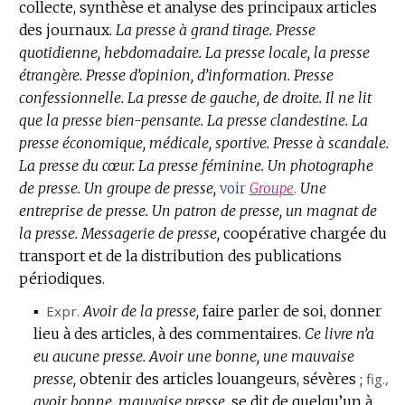
collecte, synthèse et analyse des principaux articles
des journaux.
La presse à grand tirage.
Presse
quotidienne, hebdomadaire.
La presse locale, la presse
étrangère.
Presse d’opinion, d’information.
Presse
confessionnelle.
La presse de gauche, de droite.
Il ne lit
que la presse bien-pensante.
La presse clandestine.
La
presse économique, médicale, sportive.
Presse à scandale.
La presse du cœur.
La presse féminine.
Un photographe
de presse.
Un groupe de presse,
Une
voir
Groupe
.
entreprise de presse.
Un patron de presse, un magnat de
la presse.
Messagerie de presse,
coopérative chargée du
transport et de la distribution des publications
périodiques.
▪
Expr.
Avoir de la presse,
faire parler de soi, donner
lieu à des articles, à des commentaires.
Ce livre n’a
eu aucune presse.
Avoir une bonne, une mauvaise
presse,
obtenir des articles louangeurs, sévères ;
fig.
,
avoir bonne, mauvaise presse,
se dit de quelqu’un à