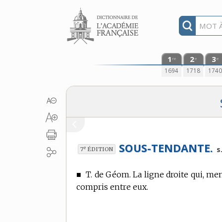
Aller au contenu
1
2
3
re
e
e
1694
1718
174
SOUS-TENDANTE.
e
s.
7
ÉDITION
■
T. de Géom.
La ligne droite qui, me
compris entre eux.