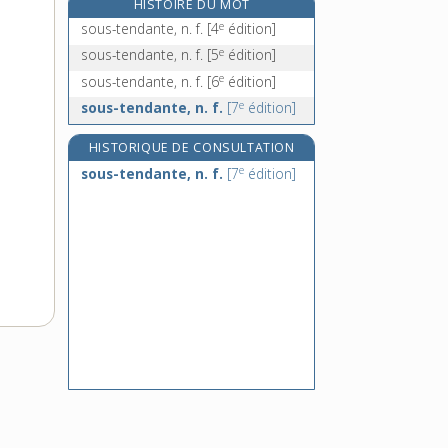
HISTOIRE DU MOT
soustractif, -ive, adj.
e
sous-tendante, n. f.
[4
édition]
soustraction, n. f.
e
sous-tendante, n. f.
[5
édition]
soustraire, v. tr.
e
sous-tendante, n. f.
[6
édition]
sous-traitance, n. f.
e
sous-tendante, n. f.
[7
édition]
HISTORIQUE DE CONSULTATION
e
sous-tendante, n. f.
[7
édition]