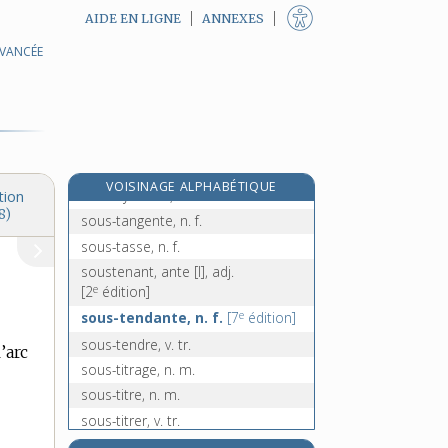
AIDE EN LIGNE
ANNEXES
e
sous-sel, n. m.
[7
édition]
AVANCÉE
soussigné, -ée, adj.
e
soussigner, v.
[7
édition]
sous-sol, n. m.
sous-soleuse, n. f.
sous-station, n. f.
VOISINAGE ALPHABÉTIQUE
sous-système, n. m.
tion
8)
sous-tangente, n. f.
sous-tasse, n. f.
soustenant, ante [I], adj.
e
[2
édition]
e
sous-tendante, n. f.
[7
édition]
sous-tendre, v. tr.
’arc
sous-titrage, n. m.
sous-titre, n. m.
sous-titrer, v. tr.
sous-tonique, n. f.