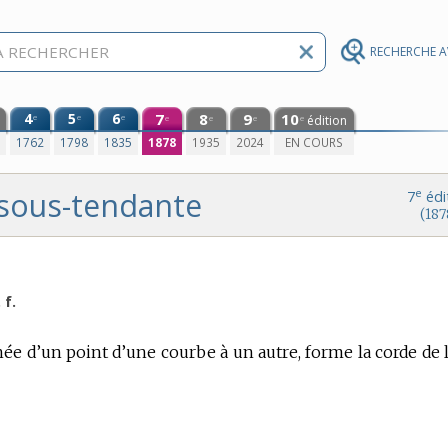
RECHERCHE 
4
5
6
7
8
9
10
e
e
e
édition
e
e
e
e
0
1762
1798
1835
1878
1935
2024
EN COURS
sous-tendante
e
7
édi
(187
 f.
née d’un point d’une courbe à un autre, forme la corde de l