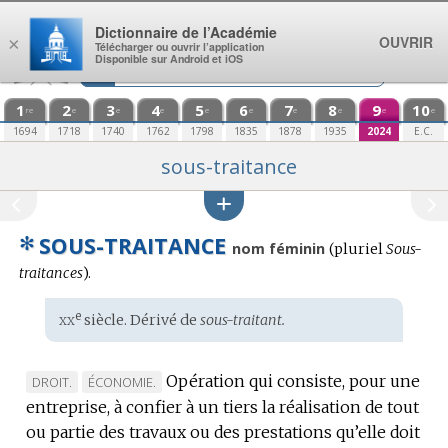
Aller au contenu
Dictionnaire de l’Académie
OUVRIR
×
Télécharger ou ouvrir l’application
Disponible sur Android et iOS
1
2
3
4
5
6
7
8
9
10
re
e
e
e
e
e
e
e
e
e
1694
1718
1740
1762
1798
1835
1878
1935
2024
E.C.
sous-traitance
✻
SOUS-TRAITANCE
nom féminin
(
pluriel
Sous-
traitances
).
xx
e
Étymologie
siècle. Dérivé de
sous-traitant.
:
Opération qui consiste, pour une
MARQUE
MARQUE
DROIT.
ÉCONOMIE.
entreprise, à confier à un tiers la réalisation de tout
DE
DE
ou partie des travaux ou des prestations qu’elle doit
DOMAINE
DOMAINE