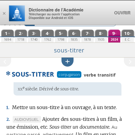
Aller au contenu
Dictionnaire de l’Académie
OUVRIR
×
Télécharger ou ouvrir l’application
Disponible sur Android et iOS
1
2
3
4
5
6
7
8
9
10
re
e
e
e
e
e
e
e
e
e
1694
1718
1740
1762
1798
1835
1878
1935
2024
E.C.
sous-titrer
✻
SOUS-TITRER
conjugaison
verbe transitif
xx
e
Étymologie
siècle. Dérivé de
sous-titre.
:
Mettre un sous-titre à un ouvrage, à un texte.
1.
Ajouter des sous-titres à un film, à
MARQUE
AUDIOVISUEL.
2.
une émission, etc.
DE
Sous-titrer un documentaire.
Au
participe passé,
DOMAINE
adjectivement.
Un film en version