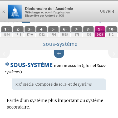
Aller au contenu
Dictionnaire de l’Académie
OUVRIR
×
Télécharger ou ouvrir l’application
Disponible sur Android et iOS
1
2
3
4
5
6
7
8
9
10
re
e
e
e
e
e
e
e
e
e
1694
1718
1740
1762
1798
1835
1878
1935
2024
E.C.
sous-système
✻
SOUS-SYSTÈME
nom masculin
(
pluriel
Sous-
systèmes
).
xix
e
Étymologie
siècle. Composé de
sous‑
et de
système.
:
Partie d’un système plus important ou système
secondaire.