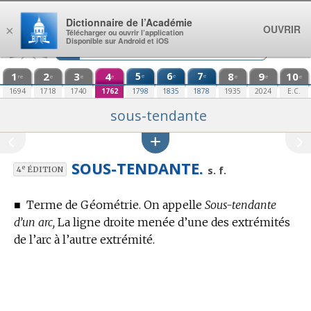
Aller au contenu
Dictionnaire de l’Académie
OUVRIR
×
Télécharger ou ouvrir l’application
Disponible sur Android et iOS
1
2
3
4
5
6
7
8
9
10
e
e
e
re
e
e
e
e
e
e
1694
1718
1740
1762
1798
1835
1878
1935
2024
E.C.
sous-tendante
SOUS-TENDANTE.
e
s. f.
4
ÉDITION
■
Terme de Géométrie.
On appelle
Sous-tendante
d’un arc,
La ligne droite menée d’une des extrémités
de l’arc à l’autre extrémité.