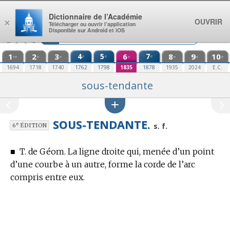
Aller au contenu
Dictionnaire de l’Académie
OUVRIR
×
Télécharger ou ouvrir l’application
Disponible sur Android et iOS
1
2
3
4
5
6
7
8
9
10
e
e
e
re
e
e
e
e
e
e
1694
1718
1740
1762
1798
1835
1878
1935
2024
E.C.
sous-tendante
SOUS-TENDANTE.
e
s. f.
6
ÉDITION
■
T. de Géom.
La ligne droite qui, menée d’un point
d’une courbe à un autre, forme la corde de l’arc
compris entre eux.