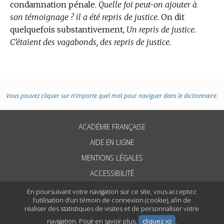
condamnation pénale.
Quelle foi peut-on ajouter à
son témoignage ? il a été repris de justice.
On dit
quelquefois substantivement,
Un repris de justice.
C’étaient des vagabonds, des repris de justice.
Vous pouvez cliquer sur n’importe quel mot pour naviguer dans le dictionnaire.
ACADÉMIE FRANÇAISE
AIDE EN LIGNE
MENTIONS LÉGALES
ACCESSIBILITÉ
CONTACTS
En poursuivant votre navigation sur ce site, vous acceptez
l’utilisation d’un témoin de connexion (cookie), afin de
réaliser des statistiques de visites et de personnaliser votre
navigation. Pour en savoir plus,
cliquez ici
.