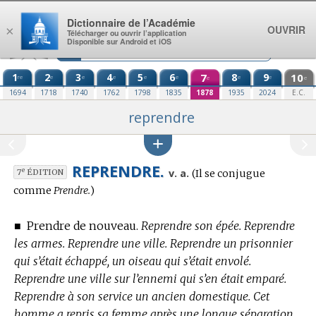
Aller au contenu
Dictionnaire de l’Académie
OUVRIR
×
Télécharger ou ouvrir l’application
Disponible sur Android et iOS
1
2
3
4
5
6
7
8
9
10
re
e
e
e
e
e
e
e
e
e
1694
1718
1740
1762
1798
1835
1878
1935
2024
E.C.
reprendre
REPRENDRE.
Conjugaison
e
v. a.
(Il se conjugue
7
ÉDITION
:
comme
Prendre.
)
■
Prendre de nouveau.
Reprendre son épée. Reprendre
les armes. Reprendre une ville. Reprendre un prisonnier
qui s’était échappé, un oiseau qui s’était envolé.
Reprendre une ville sur l’ennemi qui s’en était emparé.
Reprendre à son service un ancien domestique. Cet
homme a repris sa femme après une longue séparation.