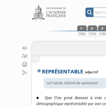
Aller au contenu
1
2
3
re
e
e
1694
1718
174
✻
REPRÉSENTABLE
adjectif
xiii
e
Étymologie
siècle. Dérivé de
représenter.
:
■
Que l’on peut donner à voir o
démographique représentable par une co