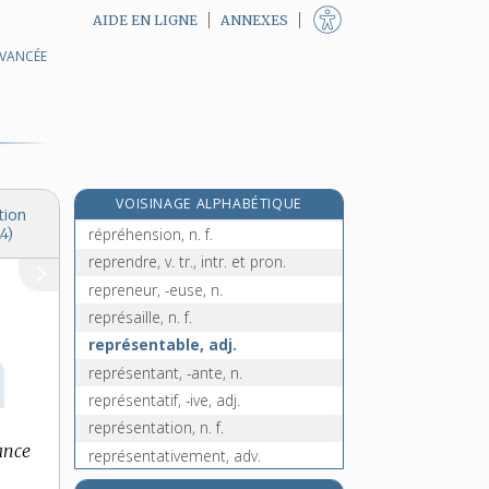
AIDE EN LIGNE
ANNEXES
repousser, v. tr. et intr.
AVANCÉE
repousseur, -euse, n.
repoussoir, n. m.
re
répréhender, v.
[1
édition]
répréhensible, adj.
répréhensiblement, adv.
re
VOISINAGE ALPHABÉTIQUE
[1
édition]
tion
répréhension, n. f.
4)
reprendre, v. tr., intr. et pron.
repreneur, -euse, n.
représaille, n. f.
représentable, adj.
représentant, -ante, n.
représentatif, -ive, adj.
représentation, n. f.
ance
représentativement, adv.
représentativité, n. f.