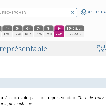
RECHERCHE 
4
5
6
7
8
9
10
édition
e
e
e
e
e
e
e
0
1762
1798
1835
1878
1935
2024
EN COURS
représentable
e
9
édi
(202
u à concevoir par une représentation.
Taux de croiss
urbe, un graphique.