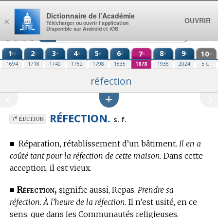
Aller au contenu
Dictionnaire de l’Académie
OUVRIR
×
Télécharger ou ouvrir l’application
Disponible sur Android et iOS
1
2
3
4
5
6
7
8
9
10
re
e
e
e
e
e
e
e
e
e
1694
1718
1740
1762
1798
1835
1878
1935
2024
E.C.
réfection
RÉFECTION.
e
s. f.
7
ÉDITION
■
Réparation, rétablissement d’un bâtiment.
Il en a
coûté tant pour la réfection de cette maison.
Dans cette
acception, il est vieux.
Réfection,
■
signifie aussi, Repas.
Prendre sa
réfection. À l’heure de la réfection.
Il n’est usité, en ce
sens, que dans les Communautés religieuses.