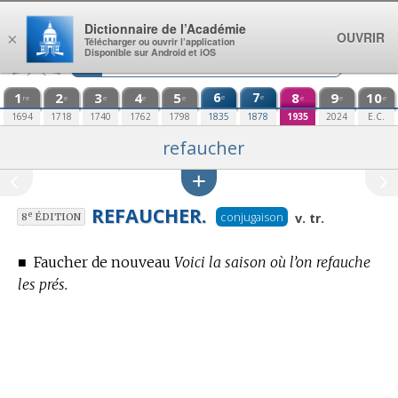
Aller au contenu
Dictionnaire de l’Académie
OUVRIR
×
Télécharger ou ouvrir l’application
Disponible sur Android et iOS
1
2
3
4
5
6
7
8
9
10
e
e
re
e
e
e
e
e
e
e
1694
1718
1740
1762
1798
1835
1878
1935
2024
E.C.
refaucher
REFAUCHER.
conjugaison
e
v. tr.
8
ÉDITION
■
Faucher de nouveau
Voici la saison où l’on refauche
les prés.