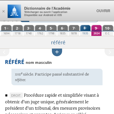
Aller au contenu
Dictionnaire de l’Académie
OUVRIR
×
Télécharger ou ouvrir l’application
Disponible sur Android et iOS
1
2
3
4
5
6
7
8
9
10
e
re
e
e
e
e
e
e
e
e
1694
1718
1740
1762
1798
1835
1878
1935
2024
E.C.
référé
RÉFÉRÉ
nom masculin
xvii
e
Étymologie
siècle. Participe passé substantivé de
:
référer.
■
Procédure rapide et simplifiée visant à
MARQUE
DROIT.
obtenir d’un juge unique, généralement le
DE
président d’un tribunal, des mesures provisoires
DOMAINE