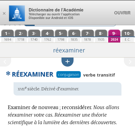
Aller au contenu
Dictionnaire de l’Académie
OUVRIR
×
Télécharger ou ouvrir l’application
Disponible sur Android et iOS
1
2
3
4
5
6
7
8
9
10
re
e
e
e
e
e
e
e
e
e
1694
1718
1740
1762
1798
1835
1878
1935
2024
E.C.
réexaminer
✻
RÉEXAMINER
conjugaison
verbe transitif
xvii
e
Étymologie
siècle. Dérivé d’
examiner.
:
Examiner de nouveau ; reconsidérer.
Nous allons
réexaminer votre cas.
Réexaminer une théorie
scientifique à la lumière des dernières découvertes.