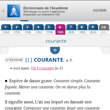
Aller au contenu
Dictionnaire de l’Académie
OUVRIR
×
Télécharger ou ouvrir l’application
Disponible sur Android et iOS
1
2
3
4
5
6
7
8
9
10
re
e
e
e
e
e
e
e
e
e
1694
1718
1740
1762
1798
1835
1878
1935
2024
E.C.
courante
COURANTE.
[I.]
e
s. f.
6
ÉDITION
↪
voir aussi :
[II.]
Courante
(n. f.)
■
Espèce de danse grave.
Courante simple. Courante
figurée. Mener une courante. On ne danse plus la
courante.
Il signifie aussi, L’air sur lequel on dansait une
courante.
Composer une courante. Jouer une courante