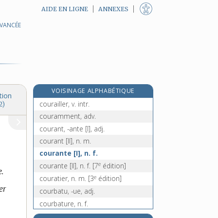
AIDE EN LIGNE
ANNEXES
AVANCÉE
couque, n. f.
cour, n. f.
courable, adj.
courage, n. m.
courageusement, adv.
VOISINAGE ALPHABÉTIQUE
courageux, -euse, adj.
tion
courailler, v. intr.
2)
couramment, adv.
courant, -ante [I], adj.
courant [II], n. m.
courante [I], n. f.
e
courante [II], n. f.
[7
édition]
.
e
couratier, n. m.
[3
édition]
er
courbatu, -ue, adj.
courbature, n. f.
courbaturer, v. tr.