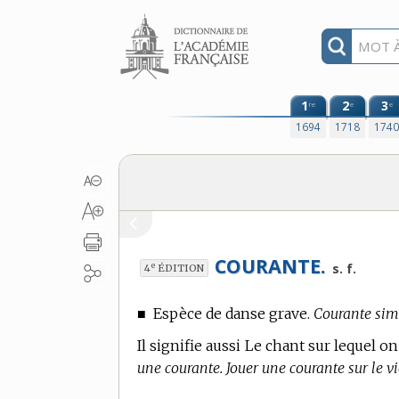
Aller au contenu
1
2
3
re
e
e
1694
1718
174
COURANTE.
e
s. f.
4
ÉDITION
■
Espèce de danse grave.
Courante simp
Il signifie aussi Le chant sur lequel 
une courante. Jouer une courante sur le v