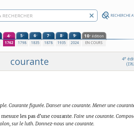
RECHERCHE 
4
5
6
7
8
9
10
e
e
e
e
e
édition
e
e
0
1762
1798
1835
1878
1935
2024
EN COURS
courante
e
4
édi
(176
le. Courante figurée. Danser une courante. Mener une courante
on mesure les pas d’une courante.
Faire une courante. Compos
iolon, sur le luth. Donnez-nous une courante.