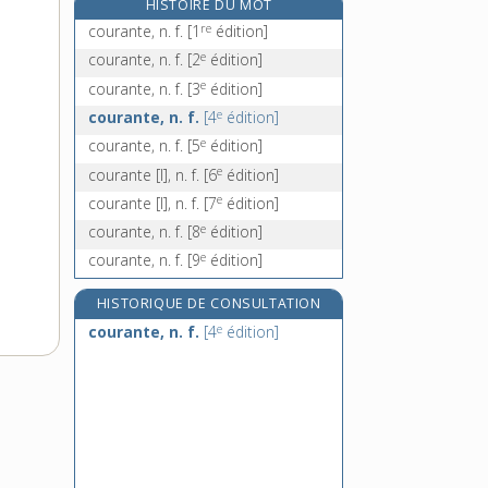
HISTOIRE DU MOT
courbe [I], adj. et n. f.
re
courante, n. f.
[1
édition]
e
courbe [II], n. f.
[7
édition]
e
courante, n. f.
[2
édition]
e
courbe [III], n. f.
[7
édition]
e
courante, n. f.
[3
édition]
courber, v. tr.
e
courante, n. f.
[4
édition]
e
courante, n. f.
[5
édition]
e
courante [I], n. f.
[6
édition]
e
courante [I], n. f.
[7
édition]
e
courante, n. f.
[8
édition]
e
courante, n. f.
[9
édition]
HISTORIQUE DE CONSULTATION
e
courante, n. f.
[4
édition]