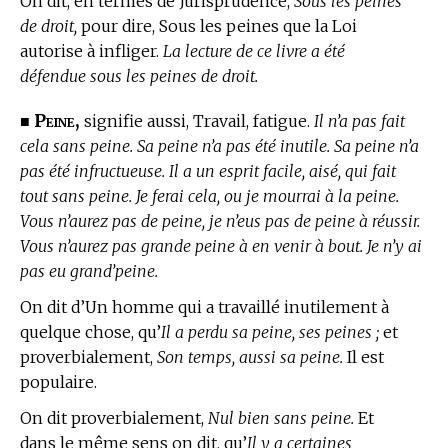
On dit, en
termes de Jurisprudence,
Sous les peines
de droit,
pour dire, Sous les peines que la Loi
autorise à infliger.
La lecture de ce livre a été
défendue sous les peines de droit.
Peine,
■
signifie aussi, Travail, fatigue.
Il n’a pas fait
cela sans peine. Sa peine n’a pas été inutile. Sa peine n’a
pas été infructueuse. Il a un esprit facile, aisé, qui fait
tout sans peine. Je ferai cela, ou je mourrai à la peine.
Vous n’aurez pas de peine, je n’eus pas de peine à réussir.
Vous n’aurez pas grande peine à en venir à bout. Je n’y ai
pas eu grand’peine.
On dit d’Un homme qui a travaillé inutilement à
quelque chose, qu’
Il a perdu sa peine, ses peines ;
et
proverbialement,
Son temps, aussi sa peine.
Il est
populaire.
On dit proverbialement,
Nul bien sans peine.
Et
dans le même sens on dit, qu’
Il y a certaines