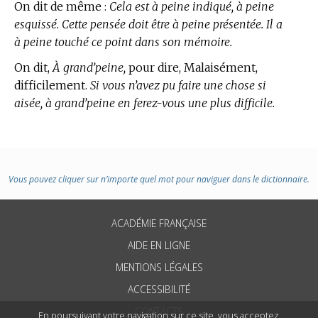
On dit de même :
Cela est à peine indiqué, à peine
esquissé. Cette pensée doit être à peine présentée. Il a
à peine touché ce point dans son mémoire.
On dit,
À grand’peine,
pour dire, Malaisément,
difficilement.
Si vous n’avez pu faire une chose si
aisée, à grand’peine en ferez-vous une plus difficile.
Vous pouvez cliquer sur n’importe quel mot pour naviguer dans le dictionnaire.
ACADÉMIE FRANÇAISE
AIDE EN LIGNE
MENTIONS LÉGALES
ACCESSIBILITÉ
CONTACTS
En poursuivant votre navigation sur ce site, vous acceptez