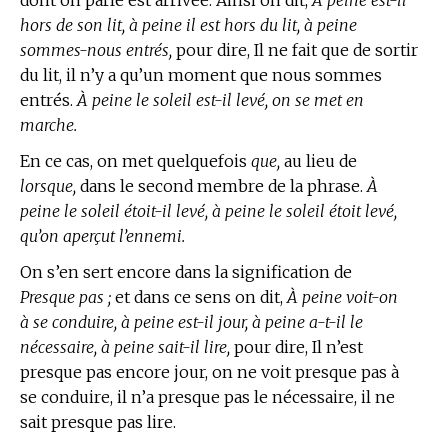
dont on parle est arrivée. Ainsi on dit,
À peine est-il
hors de son lit, à peine il est hors du lit, à peine
sommes-nous entrés,
pour dire, Il ne fait que de sortir
du lit, il n’y a qu’un moment que nous sommes
entrés.
À peine le soleil est-il levé, on se met en
marche.
En ce cas, on met quelquefois
que,
au lieu de
lorsque,
dans le second membre de la phrase.
À
peine le soleil étoit-il levé, à peine le soleil étoit levé,
qu’on aperçut l’ennemi.
On s’en sert encore dans la signification de
Presque pas ;
et dans ce sens on dit,
À peine voit-on
à se conduire, à peine est-il jour, à peine a-t-il le
nécessaire, à peine sait-il lire,
pour dire, Il n’est
presque pas encore jour, on ne voit presque pas à
se conduire, il n’a presque pas le nécessaire, il ne
sait presque pas lire.