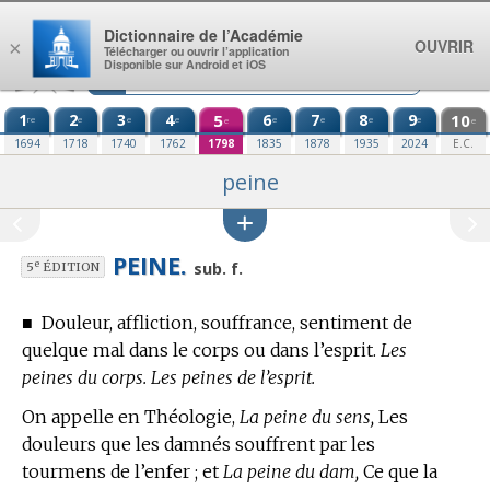
Aller au contenu
Dictionnaire de l’Académie
OUVRIR
×
Télécharger ou ouvrir l’application
Disponible sur Android et iOS
1
2
3
4
5
6
7
8
9
10
re
e
e
e
e
e
e
e
e
e
1694
1718
1740
1762
1798
1835
1878
1935
2024
E.C.
peine
PEINE.
e
sub. f.
5
ÉDITION
■
Douleur, affliction, souffrance, sentiment de
quelque mal dans le corps ou dans l’esprit.
Les
peines du corps. Les peines de l’esprit.
On appelle
en Théologie,
La peine du sens,
Les
douleurs que les damnés souffrent par les
tourmens de l’enfer ; et
La peine du dam,
Ce que la