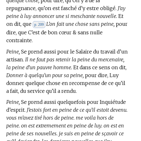
quelque chose,
pour dire, qu’On y a de la
repugnance, qu’on est fasché d’y estre obligé.
J’ay
peine à luy annoncer une si meschante nouvelle.
Et
on dit, que
L’on fait une chose sans peine,
pour
p. 209
dire, que C’est de bon cœur & sans nulle
contrainte.
Peine,
Se prend aussi pour le Salaire du travail d’un
artisan.
Il ne faut pas retenir la peine du mercenaire,
la peine d’un pauvre homme.
Et dans ce sens on dit,
Donner à quelqu’un pour sa peine,
pour dire, Luy
donner quelque chose en recompense de ce qu’il
a fait, du service qu’il a rendu.
Peine,
Se prend aussi quelquefois pour Inquiétude
d’esprit.
J’estois fort en peine de ce qu’il estoit devenu.
vous m’avez tiré hors de peine. me voila hors de
peine. on est extremement en peine de luy. on est en
peine de ses nouvelles. je suis en peine de sçavoir ce