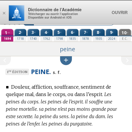
Aller au contenu
Dictionnaire de l’Académie
OUVRIR
×
Télécharger ou ouvrir l’application
Disponible sur Android et iOS
1
2
3
4
5
6
7
8
9
10
e
e
e
e
e
e
e
e
re
e
1694
1718
1740
1762
1798
1835
1878
1935
2024
E.C.
peine
PEINE.
re
s. f.
1
ÉDITION
■
Douleur, affliction, souffrance, sentiment de
quelque mal, dans le corps, ou dans l’esprit.
Les
peines du corps. les peines de l’esprit. il souffre une
peine mortelle. sa peine n’est pas moins grande pour
estre secrette. la peine du sens. la peine du dam. les
peines de l’enfer. les peines du purgatoire.