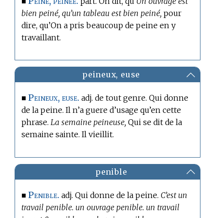
Peiné, peinée.
■
part. On dit, qu’
Un ouvrage est
bien peiné, qu’un tableau est bien peiné,
pour
dire, qu’On a pris beaucoup de peine en y
travaillant.
peineux, euse
Peineux, euse.
■
adj. de tout genre. Qui donne
de la peine. Il n’a guere d’usage qu’en cette
phrase.
La semaine peineuse,
Qui se dit de la
semaine sainte. Il vieillit.
penible
Penible.
■
adj. Qui donne de la peine.
C’est un
travail penible. un ouvrage penible. un travail