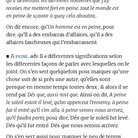
qu’il deviendra. les dernieres nouvelles que j’ay
receües me mettent fort en peine. tout le monde est
en peine de sçavoir à quoy cela aboutira..
On dit encore, qu’
Un homme est en peine,
pour
dire, qu’Il a des embarras d’affaires, qu’il a des
affaires fascheuses qui l’embarrassent.
A peine.
■
adv. Il a differentes significations selon
les differentes façons de parler avec lesquelles on le
joint. On s’en sert quelquefois pour marquer qu’une
chose suit de si prés une autre, qu’elles sont
presque en mesme temps toutes deux ; & alors il se
rend par
Dés que, aussi-tost que.
Ainsi on dit,
A peine
le soleil estoit-il levé, qu’on apperceut l’ennemy. à peine
fut-il entré qu’il s’en alla. à peine serons-nous arrivez,
qu’il faudra partir,
pour dire, Dés que le soleil fut levé.
Dés qu’il fut entré. Dés que nous serons arrivez.
On s’en sert aussi pour marquer le peu de temps