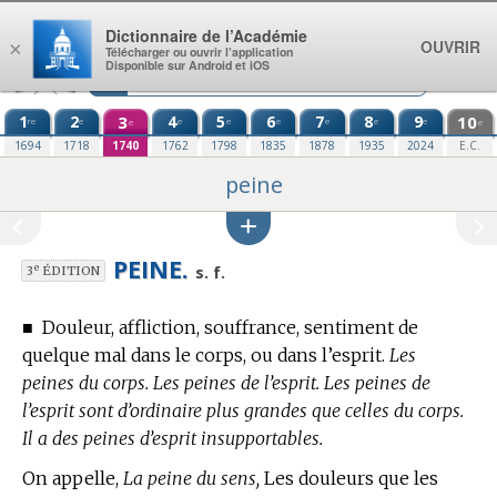
Aller au contenu
Dictionnaire de l’Académie
OUVRIR
×
Télécharger ou ouvrir l’application
Disponible sur Android et iOS
1
2
3
4
5
6
7
8
9
10
re
e
e
e
e
e
e
e
e
e
1694
1718
1740
1762
1798
1835
1878
1935
2024
E.C.
peine
PEINE.
e
s. f.
3
ÉDITION
■
Douleur, affliction, souffrance, sentiment de
quelque mal dans le corps, ou dans l’esprit.
Les
peines du corps. Les peines de l’esprit. Les peines de
l’esprit sont d’ordinaire plus grandes que celles du corps.
Il a des peines d’esprit insupportables.
On appelle,
La peine du sens,
Les douleurs que les