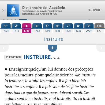
Aller au contenu
Dictionnaire de l’Académie
OUVRIR
×
Télécharger ou ouvrir l’application
Disponible sur Android et iOS
1
2
3
4
5
6
7
8
9
10
re
e
e
e
e
e
e
e
e
e
1694
1718
1740
1762
1798
1835
1878
1935
2024
E.C.
instruire
INSTRUIRE.
e
v. a.
3
ÉDITION
■
Enseigner quelqu’un, lui donner des préceptes
pour les mœurs, pour quelque science, &c.
Instruire
la jeunesse, instruire les enfans. Il a fort bien fait
instruire ses enfans. Il a pris soin de les faire instruire
dans tout ce que de jeunes gens doivent savoir. Ces
enfans sont bien instruits, mal instruits. On l’a instruit
aux lettres, aux armes, aux affaires.