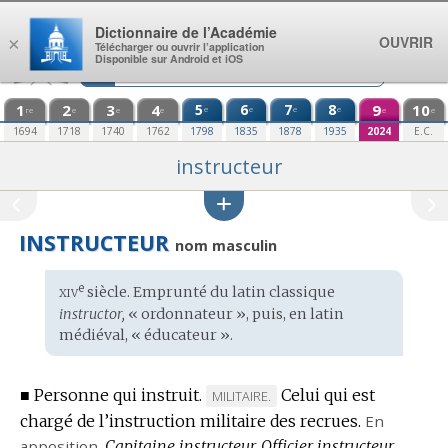
Aller au contenu
Dictionnaire de l’Académie
OUVRIR
×
Télécharger ou ouvrir l’application
Disponible sur Android et iOS
1
2
3
4
5
6
7
8
9
10
e
e
e
e
re
e
e
e
e
e
1694
1718
1740
1762
1798
1835
1878
1935
2024
E.C.
instructeur
INSTRUCTEUR
nom masculin
xiv
e
Étymologie
siècle. Emprunté du
latin classique
:
instructor,
« ordonnateur », puis, en
latin
médiéval
, « éducateur ».
■
Personne qui instruit.
Celui qui est
MARQUE
MILITAIRE.
chargé de l’instruction militaire des recrues.
DE
En
apposition.
Capitaine instructeur.
DOMAINE
Officier instructeur.