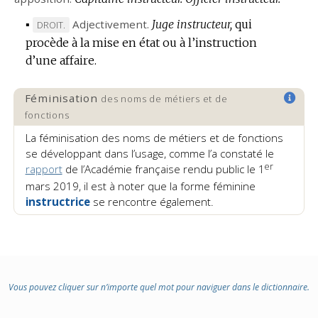
:
▪
Adjectivement.
Juge instructeur,
qui
MARQUE
DROIT.
procède à la mise en état ou à l’instruction
DE
d’une affaire.
DOMAINE
:
Féminisation
des noms de métiers et de
fonctions
La féminisation des noms de métiers et de fonctions
se développant dans l’usage, comme l’a constaté le
er
rapport
de l’Académie française rendu public le 1
mars 2019, il est à noter que
la forme féminine
instructrice
se rencontre également.
Vous pouvez cliquer sur n’importe quel mot pour naviguer dans le dictionnaire.