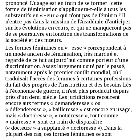
prononcé. L’usage est en train de se former : cette
forme de féminisation s’appliquera-t-elle à tous les
substantifs en « -eur » qui n’ont pas de féminin ? Il
n’entre pas dans la mission de l’Académie d’anticiper
sur les évolutions en cours, et qui ne manqueront pas
de se poursuivre en fonction des transformations de
la société et des mœurs.
Les formes féminines en « -esse » correspondent à
un mode ancien de féminisation, très marqué et
regardé de ce fait aujourd’hui comme porteur d’une
discrimination. Assez largement usité par le passé,
notamment après le premier conflit mondial, où il
traduisait l’accès des femmes à certaines professions
du fait des progrès de l’instruction et des besoins liés
à l’économie de guerre, il n’est plus productif depuis
près d’un demi-siècle. Les juridictions recourent
encore aux termes « demanderesse » ou
« défenderesse », « bailleresse » est encore en usage,
mais « doctoresse », « notairesse », tout comme
« mairesse », sont en train de disparaître
(« docteur
e
» a supplanté « doctoresse »). Dans la
plupart des cas, ces formes féminines se sont