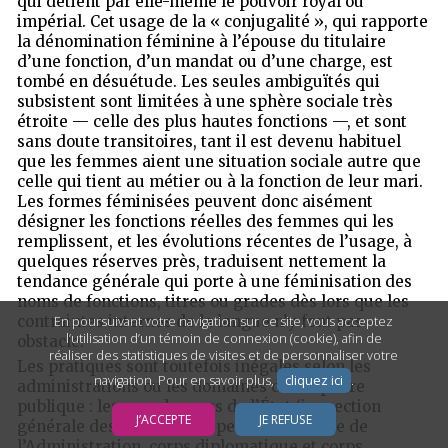
qui détient par elle-même le pouvoir royal ou
impérial. Cet usage de la « conjugalité », qui rapporte
la dénomination féminine à l’épouse du titulaire
d’une fonction, d’un mandat ou d’une charge, est
tombé en désuétude. Les seules ambiguïtés qui
subsistent sont limitées à une sphère sociale très
étroite — celle des plus hautes fonctions —, et sont
sans doute transitoires, tant il est devenu habituel
que les femmes aient une situation sociale autre que
celle qui tient au métier ou à la fonction de leur mari.
Les formes féminisées peuvent donc aisément
désigner les fonctions réelles des femmes qui les
remplissent, et les évolutions récentes de l’usage, à
quelques réserves près, traduisent nettement la
tendance générale qui porte à une féminisation des
noms de fonctions, titres ou grades dès lors que les
contraintes internes de la langue n’y font pas
En poursuivant votre navigation sur ce site, vous acceptez
l’utilisation d’un témoin de connexion (cookie), afin de
obstacle.
réaliser des statistiques de visites et de personnaliser votre
Les pratiques sont toutefois inégales selon les
navigation. Pour en savoir plus,
cliquez ici
.
administrations ou les domaines de la sphère
publique : les grands corps de l’État (inspection
J’ACCEPTE
JE REFUSE
générale des finances, inspection générale de
l’Administration, corps diplomatique et corps