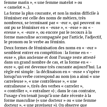
femme marin », « une femme matelot » ou
« camelot »…).
La forme la plus courante, et non la moins difficile à
féminiser est celle des noms de métiers, très
nombreux, se terminant par « -eur », qui peuvent ou
ont pu se féminiser en « -euse », « -esse » ou « -
eresse », « -eure », ou encore par le recours à la
forme masculine accompagnée par l’article, l’adjectif,
le pronom ou le verbe au féminin.
Deux formes de féminisation des noms en « -eur »
semblent entrer en compétition : la forme en « -
euse », plus ancienne et dont l’usage reste attesté
dans un grand nombre de cas, et la forme en « -
eure », qui est devenue très courante aujourd’hui. La
règle est simple : la déclinaison en « -euse » s’opère
lorsqu’un verbe correspond au nom (on a ainsi « une
carreleuse », « une contrôleuse », « une
entraîneuse », tirés des verbes « carreler »,
« contrôler », « entraîner ») ; dans le cas contraire,
l’usage s’en tenait jusqu’à une date récente à la
forme masculine (« une docteur » ou « une femme
docteur », « une proviseur »). On observe que