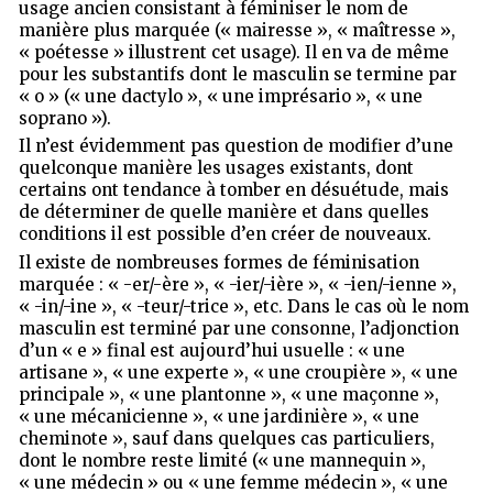
usage ancien consistant à féminiser le nom de
manière plus marquée (« mairesse », « maîtresse »,
« poétesse » illustrent cet usage). Il en va de même
pour les substantifs dont le masculin se termine par
« o » (« une dactylo », « une imprésario », « une
soprano »).
Il n’est évidemment pas question de modifier d’une
quelconque manière les usages existants, dont
certains ont tendance à tomber en désuétude, mais
de déterminer de quelle manière et dans quelles
conditions il est possible d’en créer de nouveaux.
Il existe de nombreuses formes de féminisation
marquée : « -er/-ère », « -ier/-ière », « -ien/-ienne »,
« -in/-ine », « -teur/-trice », etc. Dans le cas où le nom
masculin est terminé par une consonne, l’adjonction
d’un « e » final est aujourd’hui usuelle : « une
artisane », « une experte », « une croupière », « une
principale », « une plantonne », « une maçonne »,
« une mécanicienne », « une jardinière », « une
cheminote », sauf dans quelques cas particuliers,
dont le nombre reste limité (« une mannequin »,
« une médecin » ou « une femme médecin », « une