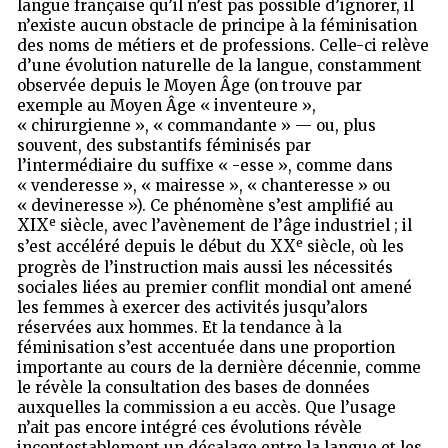
langue française qu’il n’est pas possible d’ignorer, il
n’existe aucun obstacle de principe à la féminisation
des noms de métiers et de professions. Celle-ci relève
d’une évolution naturelle de la langue, constamment
observée depuis le Moyen Âge (on trouve par
exemple au Moyen Âge « inventeure »,
« chirurgienne », « commandante » — ou, plus
souvent, des substantifs féminisés par
l’intermédiaire du suffixe « -esse », comme dans
« venderesse », « mairesse », « chanteresse » ou
« devineresse »). Ce phénomène s’est amplifié au
e
XIX
siècle, avec l’avènement de l’âge industriel ; il
e
XX
s’est accéléré depuis le début du
siècle, où les
progrès de l’instruction mais aussi les nécessités
sociales liées au premier conflit mondial ont amené
les femmes à exercer des activités jusqu’alors
réservées aux hommes. Et la tendance à la
féminisation s’est accentuée dans une proportion
importante au cours de la dernière décennie, comme
le révèle la consultation des bases de données
auxquelles la commission a eu accès. Que l’usage
n’ait pas encore intégré ces évolutions révèle
incontestablement un décalage entre la langue et les