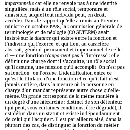
impersonnelle
car elle ne renvoie pas à une identité
singulière, mais à un rôle social, temporaire et
amissible, auquel tout individu peut, en droit,
accéder. Dans le rapport qu’elle a remis au Premier
ministre en octobre 1998, la Commission générale de
terminologie et de néologie (COGETERM) avait
insisté sur la
distance
qui existe entre la fonction et
l’individu qui l’exerce, et qui tient au caractère
abstrait, général, permanent et impersonnel de celle-
ci — une fonction n’
appartient
pas à l’intéressé : elle
définit une charge dont il s’acquitte, un rôle social
qu’il assume, une mission qu’il accomplit. On n’
est
pas
sa fonction : on l’
occupe
. L’identification entre ce
qu’est le titulaire d’une fonction et ce qu’il fait n’est
jamais entière, dans la mesure où la personne en
charge d’un mandat représente autre chose qu’elle-
même. Un grade correspond de la même manière à
un degré d’une hiérarchie : distinct de son détenteur
(qui peut, sous certaines conditions, être dégradé), il
est défini dans un statut et existe indépendamment
de celui qui l’acquiert. Il est par ailleurs aisé, dans la
plupart des cas, de distinguer la fonction du métier