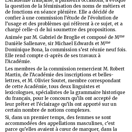
L’Académie française, à plusieurs occasions, a évoqué
la question de la féminisation des noms de métiers et
de fonctions en séance plénière. Elle a décidé de
confier à une commission l’étude de l’évolution de
l’usage et des problèmes qui réfèrent à ce sujet, et a
chargé celle-ci de lui soumettre des propositions.
me
Animée par M. Gabriel de Broglie et composé de M
me
Danièle Sallenave, sir Michael Edwards et M
Dominique Bona, la commission s’est réunie neuf fois.
Elle rend compte ci-après de ses travaux à
l’Académie.
Les membres de la commission remercient M. Robert
Martin, de l’Académie des inscriptions et belles-
lettres, et M. Olivier Soutet, membre correspondant
de cette Académie, tous deux linguistes et
lexicologues, spécialistes de la grammaire historique
du français, pour le concours qu’ils ont accepté de
leur prêter et l’éclairage qu’ils ont apporté sur un
certain nombre de notions complexes.
Si, dans un premier temps, des femmes se sont
accommodées des appellations masculines, c’est
parce qu’elles avaient à cœur de marquer, dans la