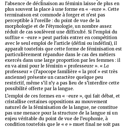
l’absence de déclinaison au féminin laisse de plus en
plus souvent la place à une forme en « -eure ». Cette
terminaison est commode à forger et n’est pas
perceptible à l’oreille : du point de vue de la
morphologie et de l’étymologie, un nombre assez
réduit de cas soulèvent une difficulté. Si l’emploi du
suffixe « -eure » peut parfois entrer en compétition
avec le seul emploi de l’article (défini ou indéfini), il
apparaît toutefois que cette forme de féminisation est
particulièrement répandue dans le cas des métiers
exercés dans une large proportion par les femmes : il
en va ainsi pour le féminin « professeur
e
». «
La
professeur » (l’apocope familière « la prof » est très
ancienne) présente un caractère quelque peu
restrictif, même s’il n’y a pas lieu de s’interdire cette
possibilité offerte par la langue.
L’emploi de ces formes en « -eure », qui fait débat, et
cristallise certaines oppositions au mouvement
naturel de la féminisation de la langue, ne constitue
pas une menace pour la structure de la langue ni un
enjeu véritable du point de vue de l’euphonie, à
condition toutefois que le « e » muet final ne soit pas