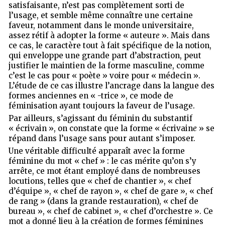
satisfaisante, n’est pas complètement sorti de
l’usage, et semble même connaître une certaine
faveur, notamment dans le monde universitaire,
assez rétif à adopter la forme « auteur
e
». Mais dans
ce cas, le caractère tout à fait spécifique de la notion,
qui enveloppe une grande part d’abstraction, peut
justifier le maintien de la forme masculine, comme
c’est le cas pour « poète » voire pour « médecin ».
L’étude de ce cas illustre l’ancrage dans la langue des
formes anciennes en « -trice », ce mode de
féminisation ayant toujours la faveur de l’usage.
Par ailleurs, s’agissant du féminin du substantif
« écrivain », on constate que la forme « écrivain
e
» se
répand dans l’usage sans pour autant s’imposer.
Une véritable difficulté apparaît avec la forme
féminine du mot « chef » : le cas mérite qu’on s’y
arrête, ce mot étant employé dans de nombreuses
locutions, telles que « chef de chantier », « chef
d’équipe », « chef de rayon », « chef de gare », « chef
de rang » (dans la grande restauration), « chef de
bureau », « chef de cabinet », « chef d’orchestre ». Ce
mot a donné lieu à la création de formes féminines