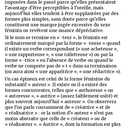
imposées dans le passé parce qu’elles présentaient
l’avantage d’être perceptibles à l’oreille, mais
aujourd’hui elles tendent à être supplantées par des
formes plus simples, sans doute parce qu’elles
constituent une marque jugée excessive du sexe
féminin ou revêtent une nuance dépréciative.
Si le nom se termine en « -teur », le féminin est
ordinairement marqué par la forme « -teuse » quand
il existe un verbe correspondant (« une acheteuse »,
« une rapporteuse », « une toiletteuse ») ou par la
forme « -trice » en l’absence de verbe ou quand le
verbe ne comporte pas de « t » dans sa terminaison
(on aura ainsi « une apparitrice », « une rédactrice »).
Un cas épineux est celui de la forme féminine du
substantif « auteur ». Il existe ou il a existé des
formes concurrentes, telles que « authoresse » ou
« autoresse », « autrice » (assez faiblement usité) et
plus souvent aujourd’hui « auteur
e
». On observera
que l’on parle couramment de « créatrice » et de
« réalisatrice » : or la notion d’« auteur » n’est pas
moins abstraite que celle de « créateur » ou de
« réalisateur ». « Autrice », dont la formation est plus