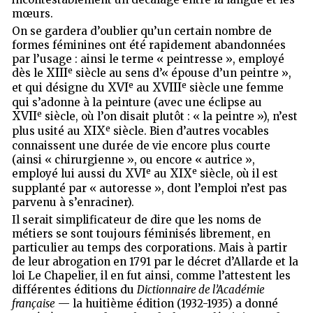
mœurs.
On se gardera d’oublier qu’un certain nombre de
formes féminines ont été rapidement abandonnées
par l’usage : ainsi le terme « peintresse », employé
e
XIII
dès le
siècle au sens d’« épouse d’un peintre »,
e
e
XVI
XVIII
et qui désigne du
au
siècle une femme
qui s’adonne à la peinture (avec une éclipse au
e
XVII
siècle, où l’on disait plutôt : « la peintre »), n’est
e
XIX
plus usité au
siècle. Bien d’autres vocables
connaissent une durée de vie encore plus courte
(ainsi « chirurgienne », ou encore « autrice »,
e
e
XVI
XIX
employé lui aussi du
au
siècle, où il est
supplanté par « autoresse », dont l’emploi n’est pas
parvenu à s’enraciner).
Il serait simplificateur de dire que les noms de
métiers se sont toujours féminisés librement, en
particulier au temps des corporations. Mais à partir
de leur abrogation en 1791 par le décret d’Allarde et la
loi Le Chapelier, il en fut ainsi, comme l’attestent les
différentes éditions du
Dictionnaire de l’Académie
française
— la huitième édition (1932-1935) a donné