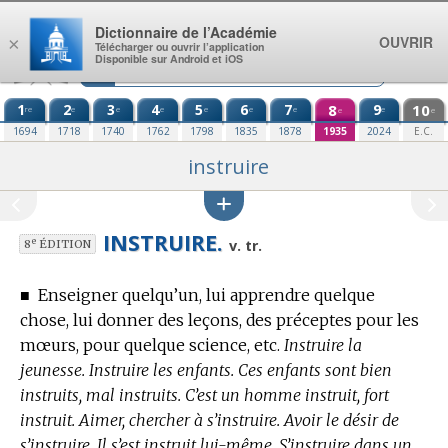
Aller au contenu
Dictionnaire de l’Académie
OUVRIR
×
Télécharger ou ouvrir l’application
Disponible sur Android et iOS
1
2
3
4
5
6
7
8
9
10
re
e
e
e
e
e
e
e
e
e
1694
1718
1740
1762
1798
1835
1878
1935
2024
E.C.
instruire
INSTRUIRE.
e
v. tr.
8
ÉDITION
■
Enseigner quelqu’un, lui apprendre quelque
chose, lui donner des leçons, des préceptes pour les
mœurs, pour quelque science, etc.
Instruire la
jeunesse. Instruire les enfants. Ces enfants sont bien
instruits, mal instruits. C’est un homme instruit, fort
instruit. Aimer, chercher à s’instruire. Avoir le désir de
s’instruire. Il s’est instruit lui-même. S’instruire dans un