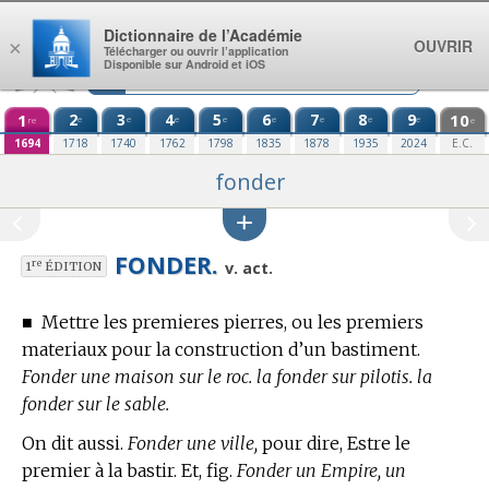
Aller au contenu
Dictionnaire de l’Académie
OUVRIR
×
Télécharger ou ouvrir l’application
Disponible sur Android et iOS
1
2
3
4
5
6
7
8
9
10
e
e
e
e
e
e
e
e
re
e
1694
1718
1740
1762
1798
1835
1878
1935
2024
E.C.
fonder
FONDER.
re
v. act.
1
ÉDITION
■
Mettre les premieres pierres, ou les premiers
materiaux pour la construction d’un bastiment.
Fonder une maison sur le roc. la fonder sur pilotis. la
fonder sur le sable.
On dit aussi.
Fonder une ville,
pour dire, Estre le
premier à la bastir. Et, fig.
Fonder un Empire, un