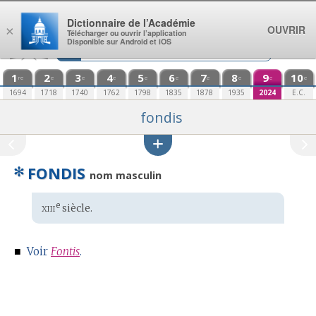
Aller au contenu
Dictionnaire de l’Académie
OUVRIR
×
Télécharger ou ouvrir l’application
Disponible sur Android et iOS
1
2
3
4
5
6
7
8
9
10
re
e
e
e
e
e
e
e
e
e
1694
1718
1740
1762
1798
1835
1878
1935
2024
E.C.
fondis
✻
FONDIS
nom masculin
xiii
e
Étymologie
siècle.
:
■
Voir
Fontis
.